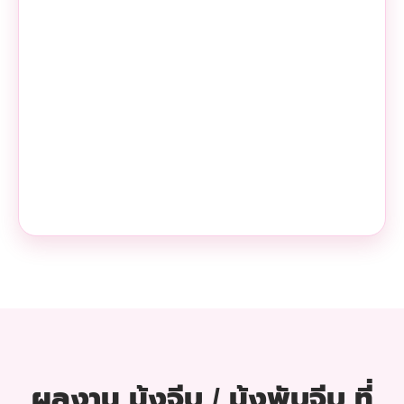
ผลงาน มุ้งจีบ / มุ้งพับจีบ ที่