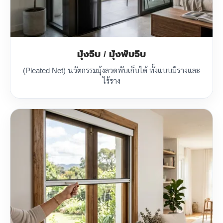
มุ้งจีบ / มุ้งพับจีบ
(Pleated Net) นวัตกรรมมุ้งลวดพับเก็บได้ ทั้งแบบมีรางและ
ไร้ราง