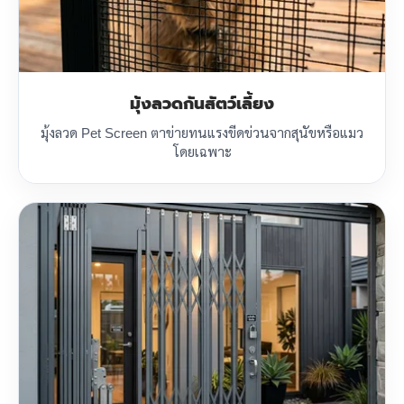
มุ้งลวดกันสัตว์เลี้ยง
มุ้งลวด Pet Screen ตาข่ายทนแรงขีดข่วนจากสุนัขหรือแมว
โดยเฉพาะ