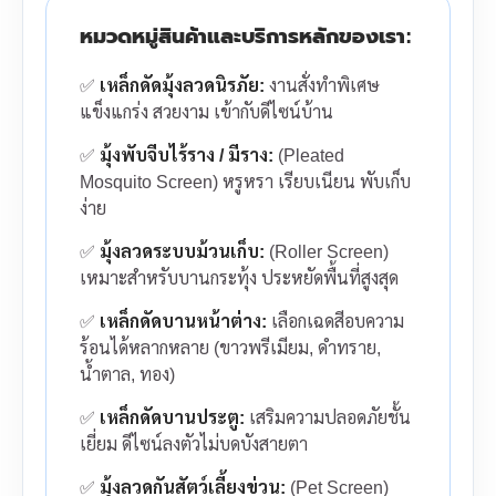
หมวดหมู่สินค้าและบริการหลักของเรา:
✅
เหล็กดัดมุ้งลวดนิรภัย:
งานสั่งทำพิเศษ
แข็งแกร่ง สวยงาม เข้ากับดีไซน์บ้าน
✅
มุ้งพับจีบไร้ราง / มีราง:
(Pleated
Mosquito Screen) หรูหรา เรียบเนียน พับเก็บ
ง่าย
✅
มุ้งลวดระบบม้วนเก็บ:
(Roller Screen)
เหมาะสำหรับบานกระทุ้ง ประหยัดพื้นที่สูงสุด
✅
เหล็กดัดบานหน้าต่าง:
เลือกเฉดสีอบความ
ร้อนได้หลากหลาย (ขาวพรีเมียม, ดำทราย,
น้ำตาล, ทอง)
✅
เหล็กดัดบานประตู:
เสริมความปลอดภัยชั้น
เยี่ยม ดีไซน์ลงตัวไม่บดบังสายตา
✅
มุ้งลวดกันสัตว์เลี้ยงข่วน:
(Pet Screen)