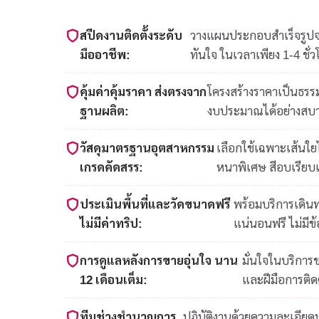
สปีดงานติดตั้งระดับ
วางแผนประกอบสำเร็จรูปจาก
มืออาชีพ:
ทันใจ ในเวลาเพียง 1-4 ชั่ว
คุ้มค่าคุ้มราคา ส่งตรงจาก
โครงสร้างราคาเป็นธรรม
ฐานผลิต:
งบประมาณได้อย่างสบ
วัสดุมาตรฐานอุตสาหกรรม
เลือกใช้เฉพาะเส้นใ
เกรดคัดสรร:
หนาพิเศษ สีอบเรียบ
ประเมินพื้นที่และวัดขนาดฟรี
พร้อมบริการเดินท
ไม่มีค่าทริป:
แน่นอนฟรี ไม่มีข
การดูแลหลังการขายอุ่นใจ นาน
มั่นใจในบริการ
12 เดือนเต็ม:
และฝีมือการติดต
ทีมช่างชำนาญการ
ปฏิบัติงานด้วยความละเอีย