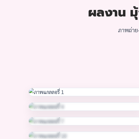
ผลงาน มุ้
ภาพถ่ายง