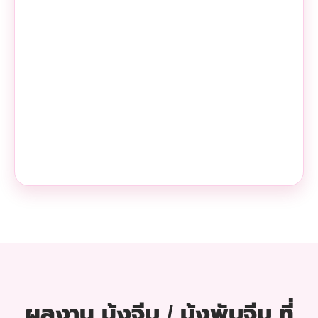
ผลงาน มุ้งจีบ / มุ้งพับจีบ ที่