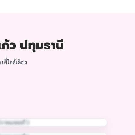
แก้ว ปทุมธานี
ี่ใกล้เคียง