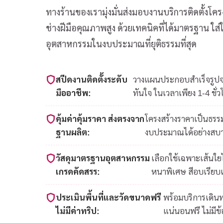
ทางร้านของเรามุ่งมั่นส่งมอบงานบริการติดตั้งโคร
ช่างฝีมือคุณภาพสูง ด้วยเทคนิคที่ได้มาตรฐาน ใ
อุตสาหกรรมในงบประมาณที่ยุติธรรมที่สุด
สปีดงานติดตั้งระดับ
วางแผนประกอบสำเร็จรูปจาก
มืออาชีพ:
ทันใจ ในเวลาเพียง 1-4 ชั่ว
คุ้มค่าคุ้มราคา ส่งตรงจาก
โครงสร้างราคาเป็นธรรม
ฐานผลิต:
งบประมาณได้อย่างสบ
วัสดุมาตรฐานอุตสาหกรรม
เลือกใช้เฉพาะเส้นใ
เกรดคัดสรร:
หนาพิเศษ สีอบเรียบ
ประเมินพื้นที่และวัดขนาดฟรี
พร้อมบริการเดินท
ไม่มีค่าทริป:
แน่นอนฟรี ไม่มีข