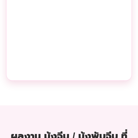
ผลงาน มุ้งจีบ / มุ้งพับจีบ ที่