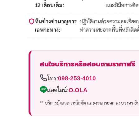
12 เดือนเต็ม:
และฝีมือการติดต
ทีมช่างชำนาญการ
ปฏิบัติงานด้วยความละเอีย
เฉพาะทาง:
ทำความสะอาดพื้นที่หลังติดตั
สนใจบริการหรือสอบถามราคาฟรี
โทร:
098-253-4010
แอดไลน์:
O.OLA
** บริการมุ้งลวด เหล็กดัด และงานกระจก ครบวงจร ยินด