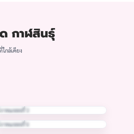
ด กาฬสินธุ์
่ใกล้เคียง