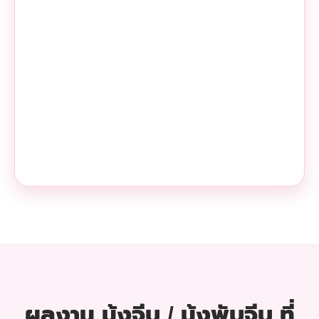
ผลงาน มุ้งจีบ / มุ้งพับจีบ ที่