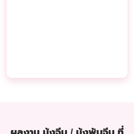
ผลงาน มุ้งจีบ / มุ้งพับจีบ ที่