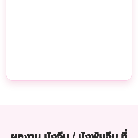
ผลงาน มุ้งจีบ / มุ้งพับจีบ ที่