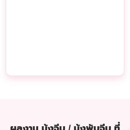
ผลงาน มุ้งจีบ / มุ้งพับจีบ ที่