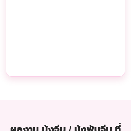
ผลงาน มุ้งจีบ / มุ้งพับจีบ ที่