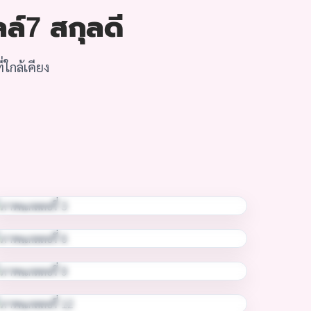
ลล์7 สกุลดี
ใกล้เคียง