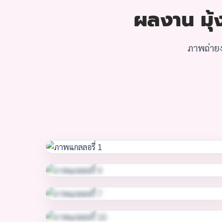
ผลงาน มุ้ง
ภาพถ่ายง