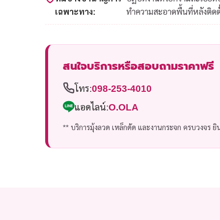
เฉพาะทาง:
ทำความสะอาดพื้นที่หลังติดตั
สนใจบริการหรือสอบถามราคาฟรี
โทร:
098-253-4010
แอดไลน์:
O.OLA
** บริการมุ้งลวด เหล็กดัด และงานกระจก ครบวงจร ยินด