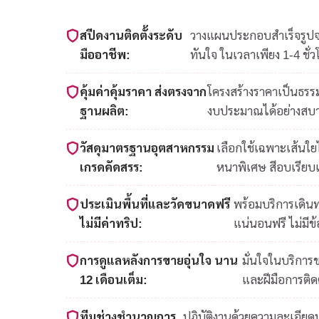
สปีดงานติดตั้งระดับ
วางแผนประกอบสำเร็จรูปจาก
มืออาชีพ:
ทันใจ ในเวลาเพียง 1-4 ชั่ว
คุ้มค่าคุ้มราคา ส่งตรงจาก
โครงสร้างราคาเป็นธรรม
ฐานผลิต:
งบประมาณได้อย่างสบ
วัสดุมาตรฐานอุตสาหกรรม
เลือกใช้เฉพาะเส้นใ
เกรดคัดสรร:
หนาพิเศษ สีอบเรียบ
ประเมินพื้นที่และวัดขนาดฟรี
พร้อมบริการเดินท
ไม่มีค่าทริป:
แน่นอนฟรี ไม่มีข
การดูแลหลังการขายอุ่นใจ นาน
มั่นใจในบริการ
12 เดือนเต็ม:
และฝีมือการติดต
ทีมช่างชำนาญการ
ปฏิบัติงานด้วยความละเอีย