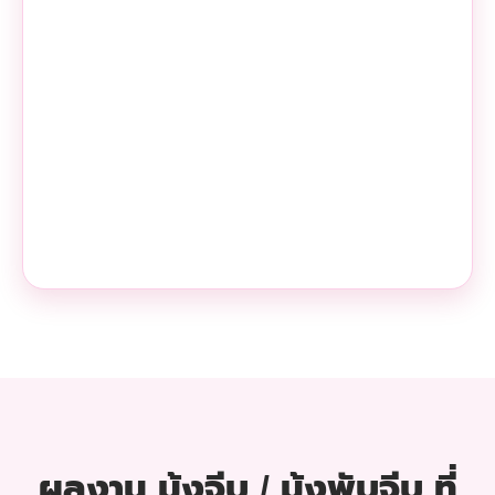
ผลงาน มุ้งจีบ / มุ้งพับจีบ ที่