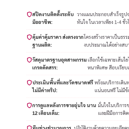
สปีดงานติดตั้งระดับ
วางแผนประกอบสำเร็จรูปจาก
มืออาชีพ:
ทันใจ ในเวลาเพียง 1-4 ชั่ว
คุ้มค่าคุ้มราคา ส่งตรงจาก
โครงสร้างราคาเป็นธรรม
ฐานผลิต:
งบประมาณได้อย่างสบ
วัสดุมาตรฐานอุตสาหกรรม
เลือกใช้เฉพาะเส้นใ
เกรดคัดสรร:
หนาพิเศษ สีอบเรียบ
ประเมินพื้นที่และวัดขนาดฟรี
พร้อมบริการเดินท
ไม่มีค่าทริป:
แน่นอนฟรี ไม่มีข
การดูแลหลังการขายอุ่นใจ นาน
มั่นใจในบริการ
12 เดือนเต็ม:
และฝีมือการติดต
ทีมช่างชำนาญการ
ปฏิบัติงานด้วยความละเอีย