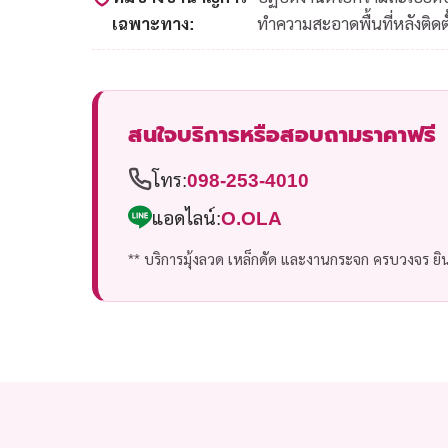
เฉพาะทาง:
ทำความสะอาดพื้นที่หลังติดตั
สนใจบริการหรือสอบถามราคาฟรี
โทร:
098-253-4010
แอดไลน์:
O.OLA
** บริการมุ้งลวด เหล็กดัด และงานกระจก ครบวงจร ยินด