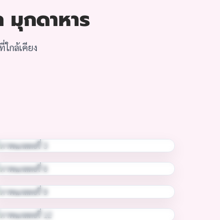
าล มุกดาหาร
ใกล้เคียง