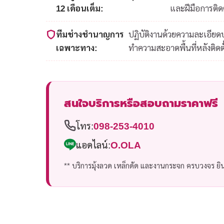
12 เดือนเต็ม:
และฝีมือการติดต
ทีมช่างชำนาญการ
ปฏิบัติงานด้วยความละเอีย
เฉพาะทาง:
ทำความสะอาดพื้นที่หลังติดตั
สนใจบริการหรือสอบถามราคาฟรี
โทร:
098-253-4010
แอดไลน์:
O.OLA
** บริการมุ้งลวด เหล็กดัด และงานกระจก ครบวงจร ยินด