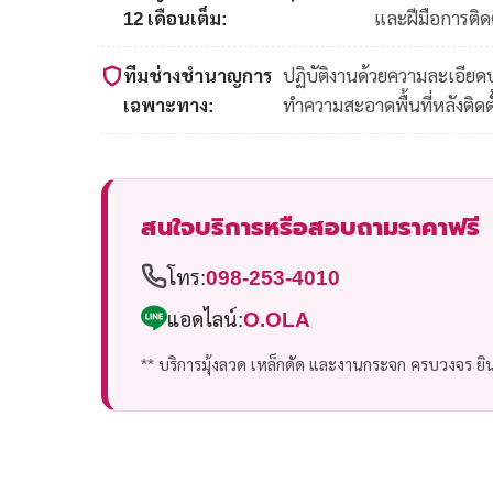
12 เดือนเต็ม:
และฝีมือการติดต
ทีมช่างชำนาญการ
ปฏิบัติงานด้วยความละเอีย
เฉพาะทาง:
ทำความสะอาดพื้นที่หลังติดตั
สนใจบริการหรือสอบถามราคาฟรี
โทร:
098-253-4010
แอดไลน์:
O.OLA
** บริการมุ้งลวด เหล็กดัด และงานกระจก ครบวงจร ยินด