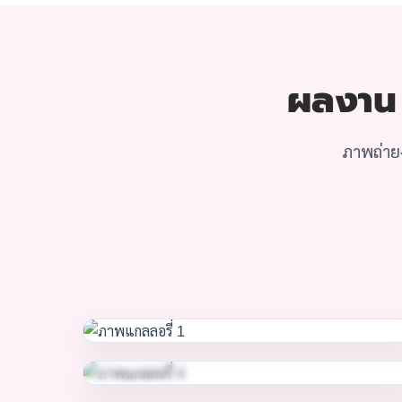
ผลงาน ก
ภาพถ่ายง