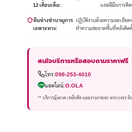
12 เดือนเต็ม:
และฝีมือการติดต
ทีมช่างชำนาญการ
ปฏิบัติงานด้วยความละเอีย
เฉพาะทาง:
ทำความสะอาดพื้นที่หลังติดตั
สนใจบริการหรือสอบถามราคาฟรี
โทร:
098-253-4010
แอดไลน์:
O.OLA
** บริการมุ้งลวด เหล็กดัด และงานกระจก ครบวงจร ยินด