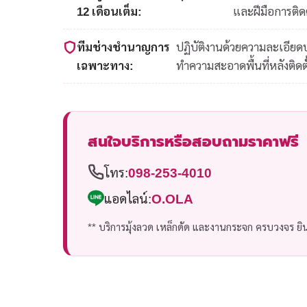
12 เดือนเต็ม:
และฝีมือการติดต
ทีมช่างชำนาญการ
ปฏิบัติงานด้วยความละเอีย
เฉพาะทาง:
ทำความสะอาดพื้นที่หลังติดตั
สนใจบริการหรือสอบถามราคาฟรี
โทร:
098-253-4010
แอดไลน์:
O.OLA
** บริการมุ้งลวด เหล็กดัด และงานกระจก ครบวงจร ยินด