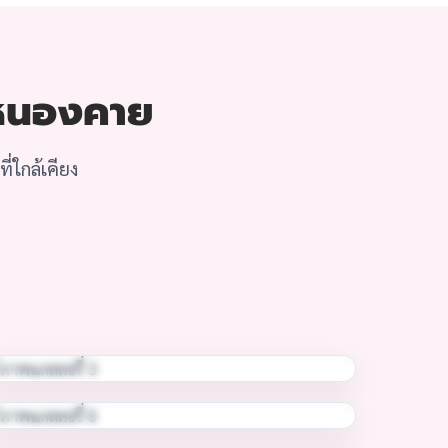
ี หนองคาย
่ใกล้เคียง