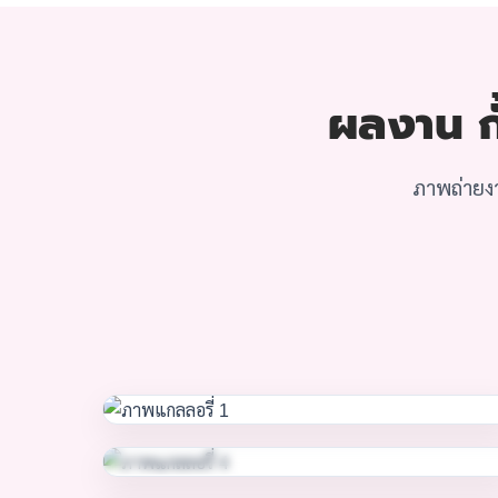
ผลงาน กั
ภาพถ่ายงา