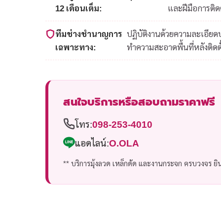
12 เดือนเต็ม:
และฝีมือการติดต
ทีมช่างชำนาญการ
ปฏิบัติงานด้วยความละเอีย
เฉพาะทาง:
ทำความสะอาดพื้นที่หลังติดตั
สนใจบริการหรือสอบถามราคาฟรี
โทร:
098-253-4010
แอดไลน์:
O.OLA
** บริการมุ้งลวด เหล็กดัด และงานกระจก ครบวงจร ยินด