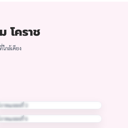
อม โคราช
่ใกล้เคียง