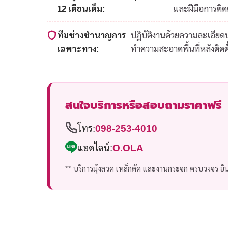
12 เดือนเต็ม:
และฝีมือการติดต
ทีมช่างชำนาญการ
ปฏิบัติงานด้วยความละเอีย
เฉพาะทาง:
ทำความสะอาดพื้นที่หลังติดตั
สนใจบริการหรือสอบถามราคาฟรี
โทร:
098-253-4010
แอดไลน์:
O.OLA
** บริการมุ้งลวด เหล็กดัด และงานกระจก ครบวงจร ยินด