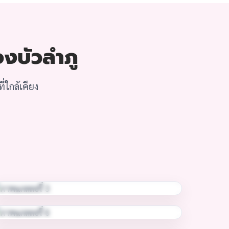
องบัวลำภู
่ใกล้เคียง