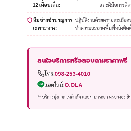
12 เดือนเต็ม:
และฝีมือการติดต
ทีมช่างชำนาญการ
ปฏิบัติงานด้วยความละเอีย
เฉพาะทาง:
ทำความสะอาดพื้นที่หลังติดตั
สนใจบริการหรือสอบถามราคาฟรี
โทร:
098-253-4010
แอดไลน์:
O.OLA
** บริการมุ้งลวด เหล็กดัด และงานกระจก ครบวงจร ยินด