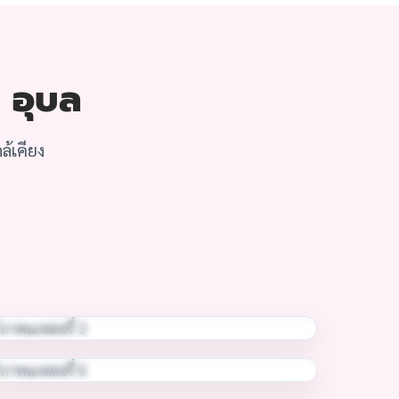
 อุบล
้เคียง