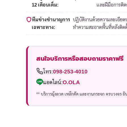
12 เดือนเต็ม:
และฝีมือการติดต
ทีมช่างชำนาญการ
ปฏิบัติงานด้วยความละเอีย
เฉพาะทาง:
ทำความสะอาดพื้นที่หลังติดตั
สนใจบริการหรือสอบถามราคาฟรี
โทร:
098-253-4010
แอดไลน์:
O.OLA
** บริการมุ้งลวด เหล็กดัด และงานกระจก ครบวงจร ยินด