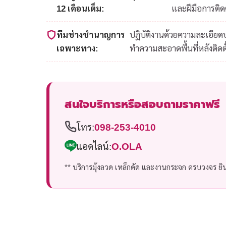
12 เดือนเต็ม:
และฝีมือการติดต
ทีมช่างชำนาญการ
ปฏิบัติงานด้วยความละเอีย
เฉพาะทาง:
ทำความสะอาดพื้นที่หลังติดตั
สนใจบริการหรือสอบถามราคาฟรี
โทร:
098-253-4010
แอดไลน์:
O.OLA
** บริการมุ้งลวด เหล็กดัด และงานกระจก ครบวงจร ยินด