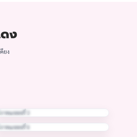
แดง
คียง