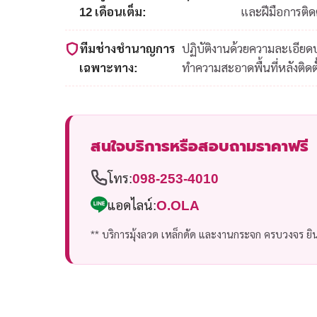
12 เดือนเต็ม:
และฝีมือการติดต
ทีมช่างชำนาญการ
ปฏิบัติงานด้วยความละเอีย
เฉพาะทาง:
ทำความสะอาดพื้นที่หลังติดตั
สนใจบริการหรือสอบถามราคาฟรี
โทร:
098-253-4010
แอดไลน์:
O.OLA
** บริการมุ้งลวด เหล็กดัด และงานกระจก ครบวงจร ยินด