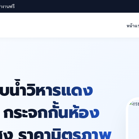
น้างานฟรี
หน้าแ
าบน้ำวิหารแดง
ง กระจกกั้นห้อง
ูง ราคามิตรภาพ