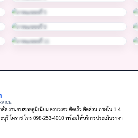
m
RVICE
ล็กดัด งานกระจกอลูมิเนียม ครบวงจร ติดเร็ว ติดด่วน ภายใน 1-4
า สระบุรี โคราช โทร 098-253-4010 พร้อมให้บริการประเมินราคา