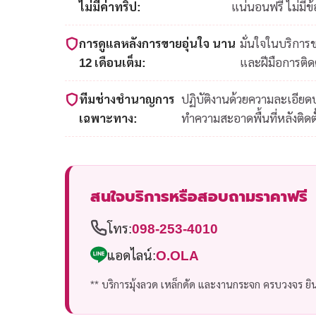
ไม่มีค่าทริป:
แน่นอนฟรี ไม่มีข
การดูแลหลังการขายอุ่นใจ นาน
มั่นใจในบริการ
12 เดือนเต็ม:
และฝีมือการติดต
ทีมช่างชำนาญการ
ปฏิบัติงานด้วยความละเอีย
เฉพาะทาง:
ทำความสะอาดพื้นที่หลังติดตั
สนใจบริการหรือสอบถามราคาฟรี
โทร:
098-253-4010
แอดไลน์:
O.OLA
** บริการมุ้งลวด เหล็กดัด และงานกระจก ครบวงจร ยินด