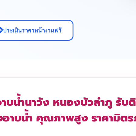
ประเมินราคาหน้างานฟรี
าบน้ำนาวัง หนองบัวลำภู รับติ
งอาบน้ำ คุณภาพสูง ราคามิต