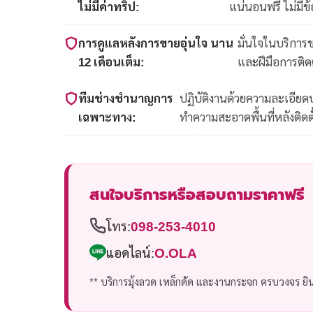
ไม่มีค่าทริป:
แน่นอนฟรี ไม่มีข
การดูแลหลังการขายอุ่นใจ นาน
มั่นใจในบริการ
12 เดือนเต็ม:
และฝีมือการติดต
ทีมช่างชำนาญการ
ปฏิบัติงานด้วยความละเอีย
เฉพาะทาง:
ทำความสะอาดพื้นที่หลังติดตั
สนใจบริการหรือสอบถามราคาฟรี
โทร:
098-253-4010
แอดไลน์:
O.OLA
** บริการมุ้งลวด เหล็กดัด และงานกระจก ครบวงจร ยินด