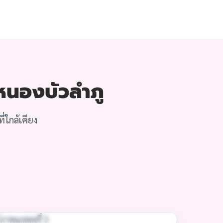
 หนองบัวลำภู
่ใกล้เคียง