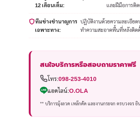
12 เดือนเต็ม:
และฝีมือการติดต
ทีมช่างชำนาญการ
ปฏิบัติงานด้วยความละเอีย
เฉพาะทาง:
ทำความสะอาดพื้นที่หลังติดตั
สนใจบริการหรือสอบถามราคาฟรี
โทร:
098-253-4010
แอดไลน์:
O.OLA
** บริการมุ้งลวด เหล็กดัด และงานกระจก ครบวงจร ยินด