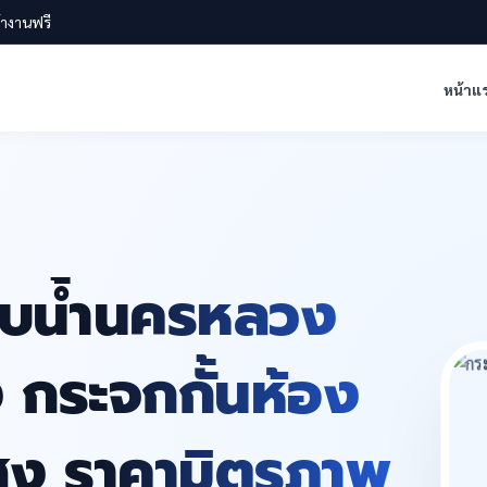
น้างานฟรี
หน้าแ
าบน้ำนครหลวง
ง กระจกกั้นห้อง
ูง ราคามิตรภาพ