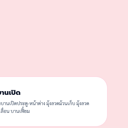
บานเปิด
ดบานเปิดประตู-หน้าต่าง มุ้งลวดม้วนเก็บ มุ้งลวด
ลื่อน บานเฟี้ยม