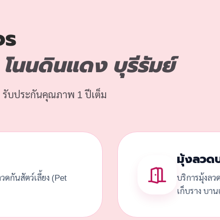
จร
นนดินแดง บุรีรัมย์
 รับประกันคุณภาพ 1 ปีเต็ม
มุ้งลวด
้งลวดกันสัตว์เลี้ยง (Pet
บริการมุ้งลว
เก็บราง บานเ