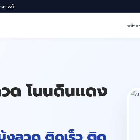
น้างานฟรี
หน้าแ
้งลวด โนนดินแดง
 มุ้งลวด ติดเร็ว ติด