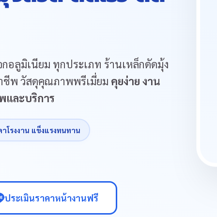
กอลูมิเนียม ทุกประเภท ร้านเหล็กดัดมุ้ง
ชีพ วัสดุคุณภาพพรีเมี่ยม
คุยง่าย งาน
ภาพและบริการ
คาโรงงาน แข็งแรงทนทาน
ประเมินราคาหน้างานฟรี