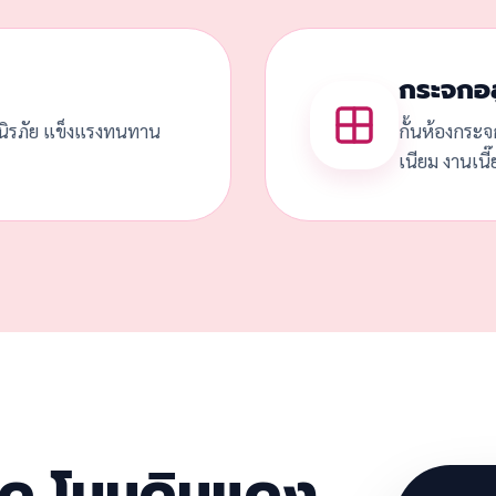
กระจกอล
ดนิรภัย แข็งแรงทนทาน
กั้นห้องกระจ
เนียม งานเนี
ลวด โนนดินแดง