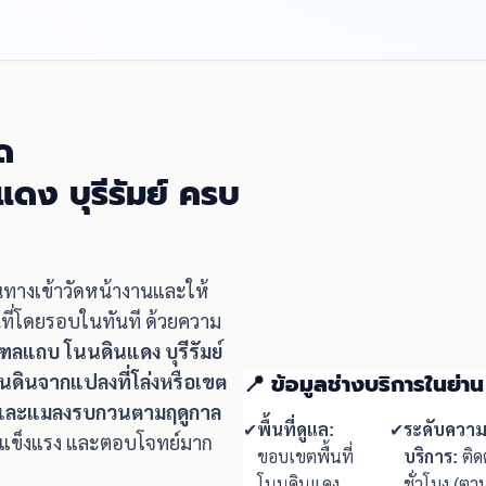
ด
แดง บุรีรัมย์ ครบ
ินทางเข้าวัดหน้างานและให้
ที่โดยรอบในทันที ด้วยความ
ฑลแถบ โนนดินแดง บุรีรัมย์
📍 ข้อมูลช่างบริการในย่าน
่นดินจากแปลงที่โล่งหรือเขต
กชุมและแมลงรบกวนตามฤดูกาล
✔
พื้นที่ดูแล:
✔
ระดับความ
น แข็งแรง และตอบโจทย์มาก
ขอบเขตพื้นที่
บริการ:
ติดต
โนนดินแดง
ชั่วโมง (ต