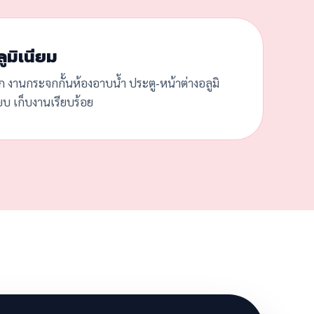
ูมิเนียม
ก งานกระจกกั้นห้องอาบน้ำ ประตู-หน้าต่างอลูมิ
๊ยบ เก็บงานเรียบร้อย