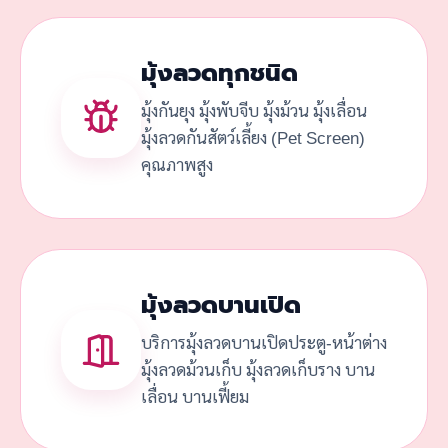
มุ้งลวดทุกชนิด
มุ้งกันยุง มุ้งพับจีบ มุ้งม้วน มุ้งเลื่อน
มุ้งลวดกันสัตว์เลี้ยง (Pet Screen)
คุณภาพสูง
มุ้งลวดบานเปิด
บริการมุ้งลวดบานเปิดประตู-หน้าต่าง
มุ้งลวดม้วนเก็บ มุ้งลวดเก็บราง บาน
เลื่อน บานเฟี้ยม