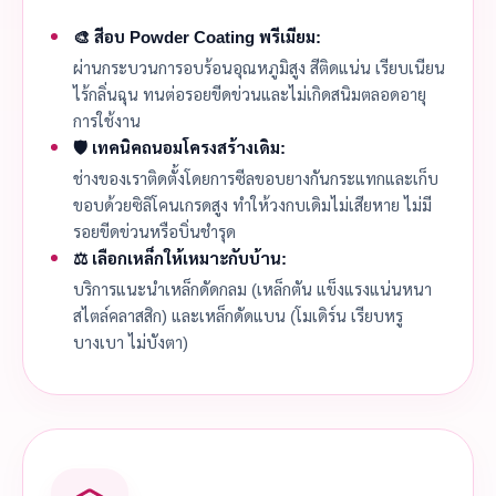
🎨 สีอบ Powder Coating พรีเมียม:
ผ่านกระบวนการอบร้อนอุณหภูมิสูง สีติดแน่น เรียบเนียน
ไร้กลิ่นฉุน ทนต่อรอยขีดข่วนและไม่เกิดสนิมตลอดอายุ
การใช้งาน
🛡️ เทคนิคถนอมโครงสร้างเดิม:
ช่างของเราติดตั้งโดยการซีลขอบยางกันกระแทกและเก็บ
ขอบด้วยซิลิโคนเกรดสูง ทำให้วงกบเดิมไม่เสียหาย ไม่มี
รอยขีดข่วนหรือบิ่นชำรุด
⚖️ เลือกเหล็กให้เหมาะกับบ้าน:
บริการแนะนำเหล็กดัดกลม (เหล็กตัน แข็งแรงแน่นหนา
สไตล์คลาสสิก) และเหล็กดัดแบน (โมเดิร์น เรียบหรู
บางเบา ไม่บังตา)