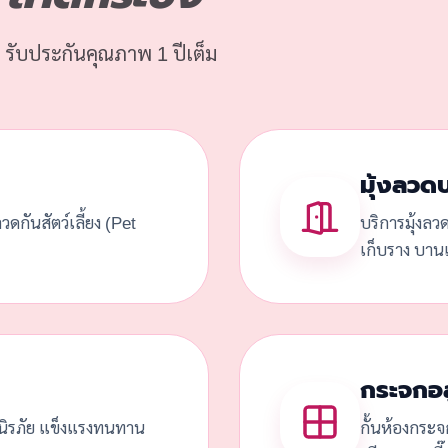
 รับประกันคุณภาพ 1 ปีเต็ม
มุ้งลวด
้งลวดกันสัตว์เลี้ยง (Pet
บริการมุ้งลว
เก็บราง บานเ
กระจกอล
ดนิรภัย แข็งแรงทนทาน
กั้นห้องกระจ