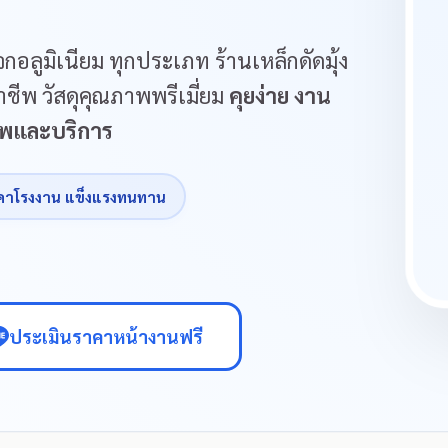
กอลูมิเนียม ทุกประเภท ร้านเหล็กดัดมุ้ง
ชีพ วัสดุคุณภาพพรีเมี่ยม
คุยง่าย งาน
ภาพและบริการ
คาโรงงาน แข็งแรงทนทาน
ประเมินราคาหน้างานฟรี