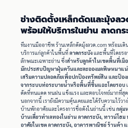
ช่างติดตั้งเหล็กดัดและมุ้งลว
พร้อมให้บริการในย่าน ลาดก
ทีมงานมืออาชีพ ร้านเหล็กดัดมุ้งลวด.com พร้อมเด
บริการแก่ลูกค้าในพื้นที่
ลาดกระบัง
และพื้นที่โดยรอ
ลักษณะเฉพาะย่าน ซึ่ง
สำหรับลูกค้าในเขตพื้นที่เมื
มักประสบปัญหาฝุ่นควันและละอองมลพิษหนาแน่
เสริมความปลอดภัยเพื่อปกป้องทรัพย์สิน และป้องกั
จากระบบท่อระบายน้ำหรือพื้นที่ชื้นแฉะโดยรอบ
เ
ดัดที่ทนแดด ทนฝน แข็งแรง และตอบโจทย์มากที่สุด
นอกจากนี้ เรายังมีความคุ้นเคยและได้รับความไว้ว
บ้านพักอาศัยและโครงการชื่อดังในย่านนี้ เช่น
กลุ่
บ้านเดี่ยวทำเลทองในย่าน ลาดกระบัง, ทาวน์โฮม ท
อาศัยในเขต ลาดกระบัง, อาคารพาณิชย์ ร้านค้า