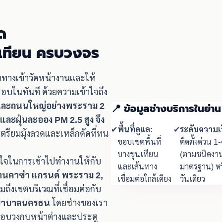
ด
นเทียน ครบวงจร
ินทางเข้าวัดหน้างานและให้
รอบในทันที ด้วยความเข้าใจถึง
ะเลและถนนใหญ่อย่างพระราม 2
📍 ข้อมูลช่างบริการในย่า
และฝุ่นละออง PM 2.5 สูง จึง
✔
พื้นที่ดูแล:
✔
ระดับความเร
เตรียมมุ้งลวดและเหล็กดัดที่ทน
ขอบเขตพื้นที่
ติดตั้งด่วน 1-
บางขุนเทียน
(ตามชนิดงา
างใจในการเข้าไปทำงานให้กับ
และเส้นทาง
มาตรฐาน) หร
บ้านคาซ่า แกรนด์ พระราม 2,
เชื่อมต่อใกล้เคียง
วันเดียว
มถึงเขตบริเวณที่เชื่อมต่อกับ
งพยาบาลนครธน
โดยช่างของเรา
ขอบวงกบหน้าต่างและประตู