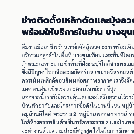
ช่างติดตั้งเหล็กดัดและมุ้งลว
พร้อมให้บริการในย่าน บางขุ
ทีมงานมืออาชีพ ร้านเหล็กดัดมุ้งลวด.com พร้อมเด
บริการแก่ลูกค้าในพื้นที่
บางขุนเทียน
และพื้นที่โดย
ลักษณะเฉพาะย่าน ซึ่ง
พื้นที่ฝั่งธนบุรีใกล้ชายท
ซึ่งมีปัญหาไอเกลือทะเลกัดกร่อน เขม่าควันรถยนต์ 
ควรเน้นเหล็กดัดอบสีทนต่อสภาพอากาศ
เราจึงจัด
แดด ทนฝน แข็งแรง และตอบโจทย์มากที่สุด
นอกจากนี้ เรายังมีความคุ้นเคยและได้รับความไว้ว
บ้านพักอาศัยและโครงการชื่อดังในย่านนี้ เช่น
หมู่
หมู่บ้านดีไลท์ พระราม 2, หมู่บ้านพฤกษาทาวน์
รว
ใกล้ห้างสรรพสินค้าเซ็นทรัลพระราม 2 และโร
จะทำงานด้วยความประณีตสูงสุด ใส่ใจในการรักษา