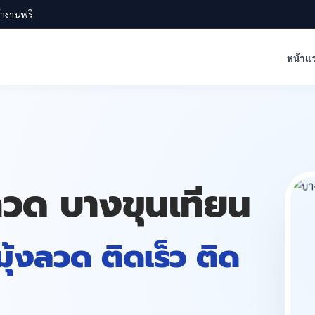
น้างานฟรี
หน้าแ
งลวด บางขุนเทียน
 มุ้งลวด ติดเร็ว ติด