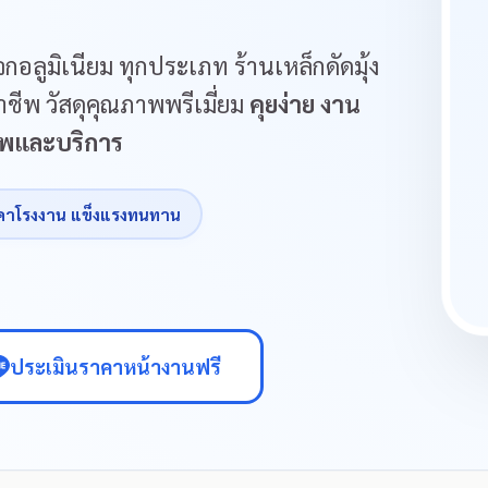
กอลูมิเนียม ทุกประเภท ร้านเหล็กดัดมุ้ง
ชีพ วัสดุคุณภาพพรีเมี่ยม
คุยง่าย งาน
ภาพและบริการ
คาโรงงาน แข็งแรงทนทาน
ประเมินราคาหน้างานฟรี