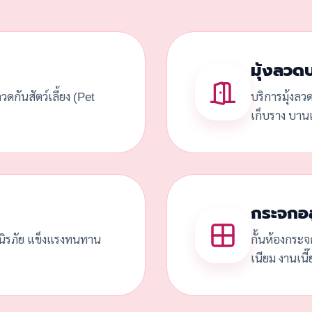
มุ้งลวด
้งลวดกันสัตว์เลี้ยง (Pet
บริการมุ้งลว
เก็บราง บานเ
กระจกอล
ดนิรภัย แข็งแรงทนทาน
กั้นห้องกระจ
เนียม งานเนี