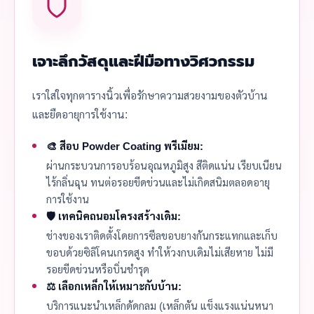
เจาะลึกวัสดุและฝีมือทางวิศวกรรม
เราใส่ใจทุกตารางนิ้วเพื่อรักษาความสวยงามของตัวบ้าน
และยืดอายุการใช้งาน:
🎨 สีอบ Powder Coating พรีเมียม:
ผ่านกระบวนการอบร้อนอุณหภูมิสูง สีติดแน่น เรียบเนียน
ไร้กลิ่นฉุน ทนต่อรอยขีดข่วนและไม่เกิดสนิมตลอดอายุ
การใช้งาน
🛡️ เทคนิคถนอมโครงสร้างเดิม:
ช่างของเราติดตั้งโดยการซีลขอบยางกันกระแทกและเก็บ
ขอบด้วยซิลิโคนเกรดสูง ทำให้วงกบเดิมไม่เสียหาย ไม่มี
รอยขีดข่วนหรือบิ่นชำรุด
⚖️ เลือกเหล็กให้เหมาะกับบ้าน:
บริการแนะนำเหล็กดัดกลม (เหล็กตัน แข็งแรงแน่นหนา