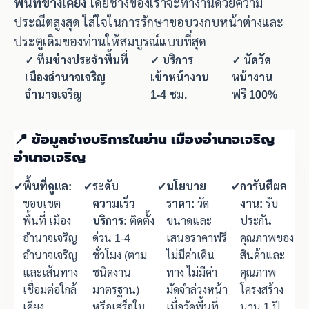
พื้นที่ข้างเคียง
โดยช่างของเราจะทำงานด้วยความ
ประณีตสูงสุด ใส่ใจในการรักษาขอบวงกบหน้าต่างและ
ประตูเดิมของท่านให้สมบูรณ์แบบที่สุด
✓ ทีมช่างประจำพื้นที่
✓ บริการ
✓ นัดวัด
เมืองอำนาจเจริญ
เข้าหน้างาน
หน้างาน
อำนาจเจริญ
1-4 ชม.
ฟรี 100%
📍 ข้อมูลช่างบริการในย่าน เมืองอำนาจเจริญ
อำนาจเจริญ
✔
พื้นที่ดูแล:
✔
ระดับ
✔
นโยบาย
✔
การันตีผล
ขอบเขต
ความเร็ว
ราคา:
วัด
งาน:
รับ
พื้นที่ เมือง
บริการ:
ติดตั้ง
ขนาดและ
ประกัน
อำนาจเจริญ
ด่วน 1-4
เสนอราคาฟรี
คุณภาพของ
อำนาจเจริญ
ชั่วโมง (ตาม
ไม่มีค่าเดิน
สินค้าและ
และเส้นทาง
ชนิดงาน
ทาง ไม่มีค่า
คุณภาพ
เชื่อมต่อใกล้
มาตรฐาน)
มัดจำล่วงหน้า
โครงสร้าง
เคียง
หรือเสร็จใน
เมื่อวัดพื้นที่
นาน 1 ปี