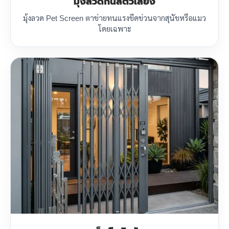
มุ้งลวดกันสัตว์เลี้ยง
มุ้งลวด Pet Screen ตาข่ายทนแรงขีดข่วนจากสุนัขหรือแมว
โดยเฉพาะ