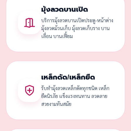
มุ้งลวดบานเปิด
บริการมุ้งลวดบานเปิดประตู-หน้าต่าง
มุ้งลวดม้วนเก็บ มุ้งลวดเก็บราง บาน
เลื่อน บานเฟี้ยม
เหล็กดัด/เหล็กยืด
รับทำมุ้งลวดเหล็กดัดทุกชนิด เหล็ก
ยืดนิรภัย แข็งแรงทนทาน ลวดลาย
สวยงามทันสมัย