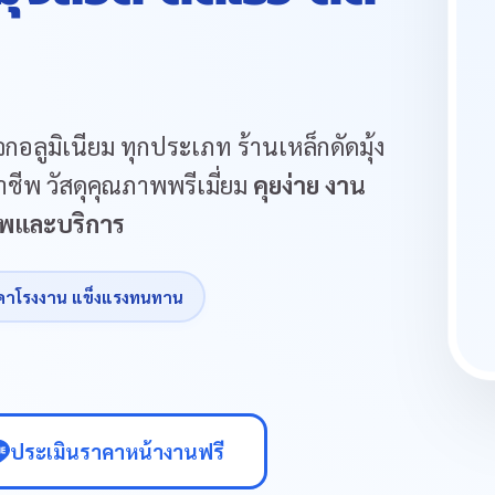
กอลูมิเนียม ทุกประเภท ร้านเหล็กดัดมุ้ง
ชีพ วัสดุคุณภาพพรีเมี่ยม
คุยง่าย งาน
ภาพและบริการ
คาโรงงาน แข็งแรงทนทาน
ประเมินราคาหน้างานฟรี