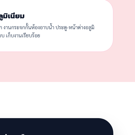
ูมิเนียม
ก งานกระจกกั้นห้องอาบน้ำ ประตู-หน้าต่างอลูมิ
๊ยบ เก็บงานเรียบร้อย