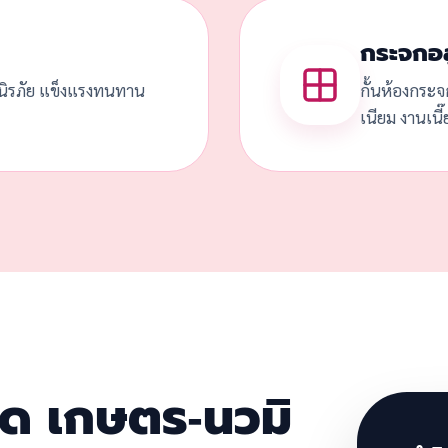
กระจกอล
ดนิรภัย แข็งแรงทนทาน
กั้นห้องกระจ
เนียม งานเนี
ลวด เกษตร-นวมิ