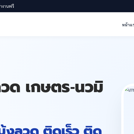
น้างานฟรี
หน้าแ
งลวด เกษตร-นวมิ
 มุ้งลวด ติดเร็ว ติด