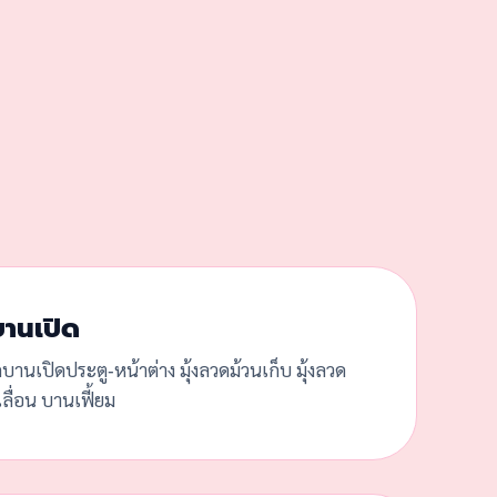
บานเปิด
ดบานเปิดประตู-หน้าต่าง มุ้งลวดม้วนเก็บ มุ้งลวด
ลื่อน บานเฟี้ยม