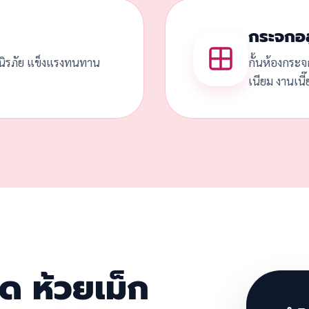
กระจกอล
ดนิรภัย แข็งแรงทนทาน
กั้นห้องกระจ
เนียม งานเนี
วด ห้วยเม็ก