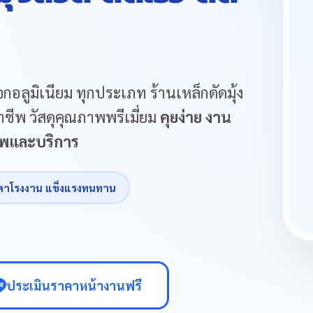
กอลูมิเนียม ทุกประเภท ร้านเหล็กดัดมุ้ง
ชีพ วัสดุคุณภาพพรีเมี่ยม
คุยง่าย งาน
ภาพและบริการ
คาโรงงาน แข็งแรงทนทาน
ประเมินราคาหน้างานฟรี