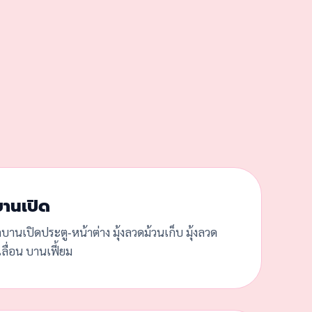
บานเปิด
ดบานเปิดประตู-หน้าต่าง มุ้งลวดม้วนเก็บ มุ้งลวด
ลื่อน บานเฟี้ยม