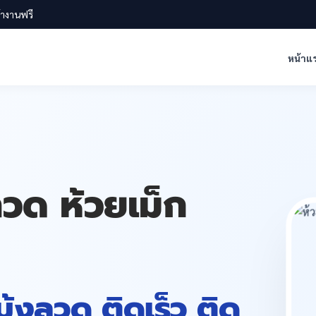
น้างานฟรี
หน้าแ
ลวด ห้วยเม็ก
 มุ้งลวด ติดเร็ว ติด