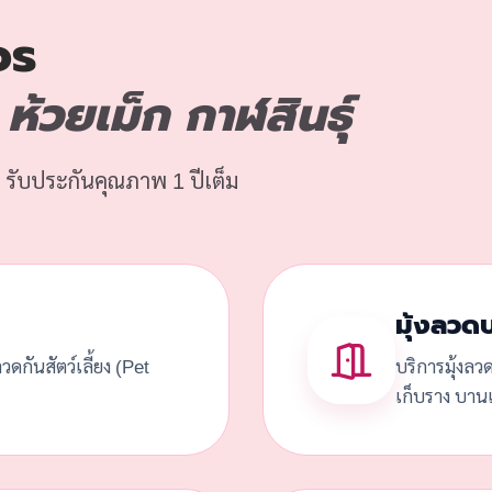
จร
้วยเม็ก กาฬสินธุ์
 รับประกันคุณภาพ 1 ปีเต็ม
มุ้งลวด
้งลวดกันสัตว์เลี้ยง (Pet
บริการมุ้งลว
เก็บราง บานเ