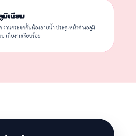
ูมิเนียม
ก งานกระจกกั้นห้องอาบน้ำ ประตู-หน้าต่างอลูมิ
๊ยบ เก็บงานเรียบร้อย