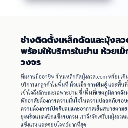
ช่างติดตั้งเหล็กดัดและมุ้งลว
พร้อมให้บริการในย่าน ห้วยเม็
วงจร
ทีมงานมืออาชีพ ร้านเหล็กดัดมุ้งลวด.com พร้อมเด
บริการแก่ลูกค้าในพื้นที่
ห้วยเม็ก กาฬสินธุ์
และพื้นท
เข้าใจถึงลักษณะเฉพาะย่าน ซึ่ง
พื้นที่เขตภูมิภาคจังห
พักอาศัยต้องการความมั่นใจในความปลอดภัยรอบด้
ความต้องการเปิดรับลมและอากาศเย็นสบายตามธรรม
ยุงหรือแมลงปีกแข็งรบกวน
เราจึงจัดเตรียมมุ้งลว
แข็งแรง และตอบโจทย์มากที่สุด