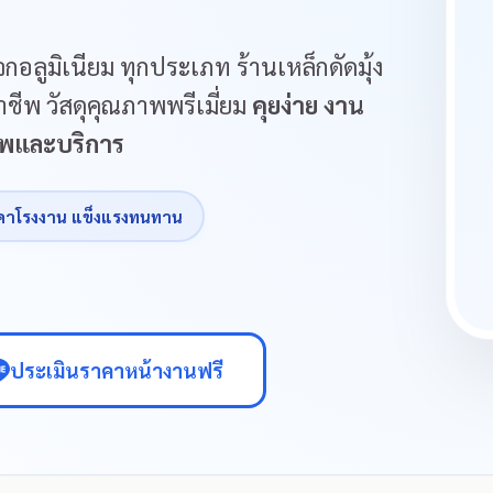
กอลูมิเนียม ทุกประเภท ร้านเหล็กดัดมุ้ง
ชีพ วัสดุคุณภาพพรีเมี่ยม
คุยง่าย งาน
ภาพและบริการ
คาโรงงาน แข็งแรงทนทาน
ประเมินราคาหน้างานฟรี