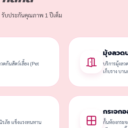
 รับประกันคุณภาพ 1 ปีเต็ม
มุ้งลวด
้งลวดกันสัตว์เลี้ยง (Pet
บริการมุ้งลว
เก็บราง บานเ
กระจกอล
ดนิรภัย แข็งแรงทนทาน
กั้นห้องกระจ