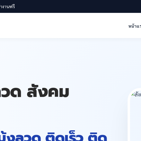
น้างานฟรี
หน้าแ
งลวด สังคม
 มุ้งลวด ติดเร็ว ติด