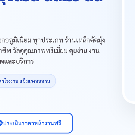
กอลูมิเนียม ทุกประเภท ร้านเหล็กดัดมุ้ง
ชีพ วัสดุคุณภาพพรีเมี่ยม
คุยง่าย งาน
ภาพและบริการ
คาโรงงาน แข็งแรงทนทาน
ประเมินราคาหน้างานฟรี