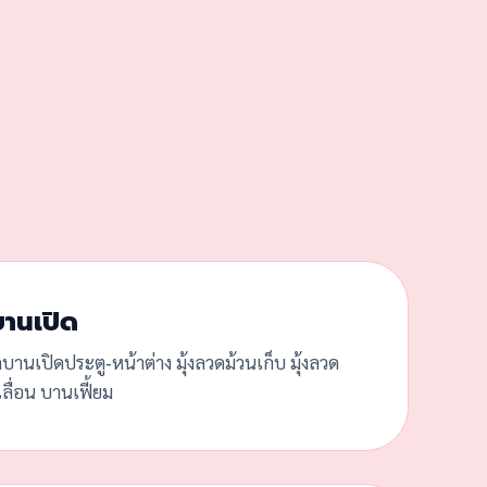
บานเปิด
ดบานเปิดประตู-หน้าต่าง มุ้งลวดม้วนเก็บ มุ้งลวด
ลื่อน บานเฟี้ยม