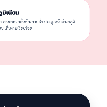
ูมิเนียม
ก งานกระจกกั้นห้องอาบน้ำ ประตู-หน้าต่างอลูมิ
๊ยบ เก็บงานเรียบร้อย