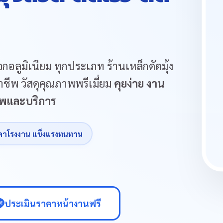
กอลูมิเนียม ทุกประเภท ร้านเหล็กดัดมุ้ง
ชีพ วัสดุคุณภาพพรีเมี่ยม
คุยง่าย งาน
ภาพและบริการ
คาโรงงาน แข็งแรงทนทาน
ประเมินราคาหน้างานฟรี