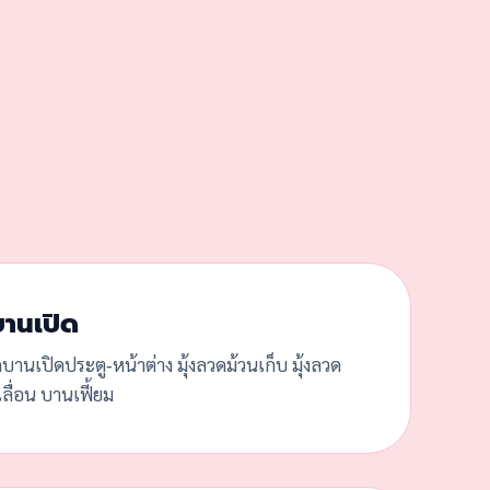
บานเปิด
ดบานเปิดประตู-หน้าต่าง มุ้งลวดม้วนเก็บ มุ้งลวด
ลื่อน บานเฟี้ยม