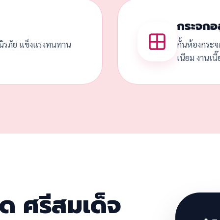
กระจกอล
ดนิรภัย แข็งแรงทนทาน
กั้นห้องกระจ
เนียม งานเนี
วด ศรีสมเด็จ