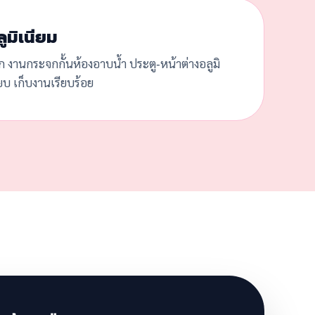
ูมิเนียม
ก งานกระจกกั้นห้องอาบน้ำ ประตู-หน้าต่างอลูมิ
๊ยบ เก็บงานเรียบร้อย