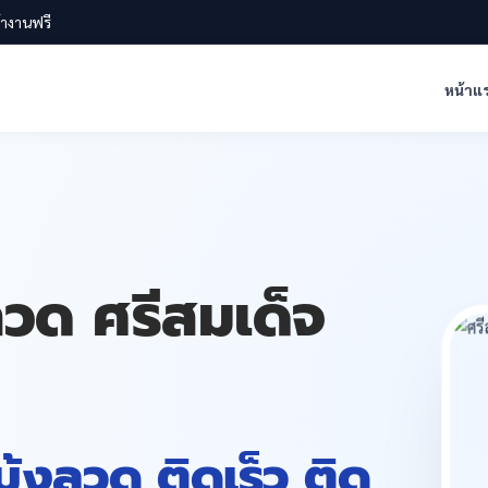
น้างานฟรี
หน้าแ
งลวด ศรีสมเด็จ
 มุ้งลวด ติดเร็ว ติด