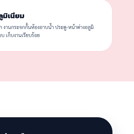
ูมิเนียม
ก งานกระจกกั้นห้องอาบน้ำ ประตู-หน้าต่างอลูมิ
๊ยบ เก็บงานเรียบร้อย