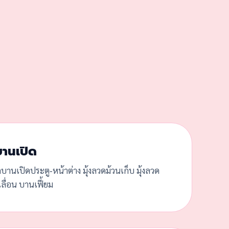
บานเปิด
ดบานเปิดประตู-หน้าต่าง มุ้งลวดม้วนเก็บ มุ้งลวด
ลื่อน บานเฟี้ยม