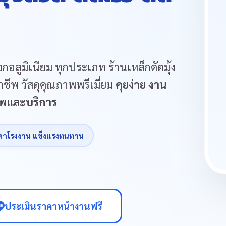
กอลูมิเนียม ทุกประเภท ร้านเหล็กดัดมุ้ง
ชีพ วัสดุคุณภาพพรีเมี่ยม
คุยง่าย งาน
ภาพและบริการ
คาโรงงาน แข็งแรงทนทาน
ประเมินราคาหน้างานฟรี