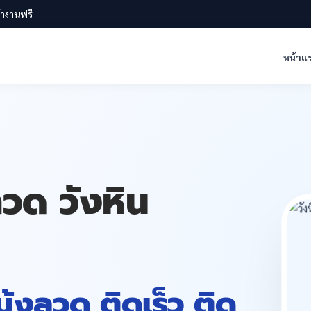
น้างานฟรี
หน้าแ
ลวด วังหิน
 มุ้งลวด ติดเร็ว ติด