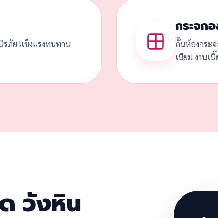
กระจกอล
ดนิรภัย แข็งแรงทนทาน
กั้นห้องกระจ
เนียม งานเนี
ด วังหิน