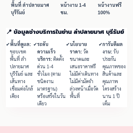
พื้นที่ ลำปลายมาศ
หน้างาน 1-4
หน้างานฟรี
บุรีรัมย์
ชม.
100%
📍 ข้อมูลช่างบริการในย่าน ลำปลายมาศ บุรีรัมย์
✔
พื้นที่ดูแล:
✔
ระดับ
✔
นโยบาย
✔
การันตีผล
ขอบเขต
ความเร็ว
ราคา:
วัด
งาน:
รับ
พื้นที่ ลำ
บริการ:
ติดตั้ง
ขนาดและ
ประกัน
ปลายมาศ
ด่วน 1-4
เสนอราคาฟรี
คุณภาพของ
บุรีรัมย์ และ
ชั่วโมง (ตาม
ไม่มีค่าเดินทาง
สินค้าและ
เส้นทาง
ชนิดงาน
ไม่มีค่ามัดจำ
คุณภาพ
เชื่อมต่อใกล้
มาตรฐาน)
ล่วงหน้าเมื่อวัด
โครงสร้าง
เคียง
หรือเสร็จในวัน
พื้นที่
นาน 1 ปี
เดียว
เต็ม