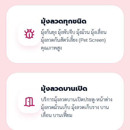
มุ้งลวดทุกชนิด
มุ้งกันยุง มุ้งพับจีบ มุ้งม้วน มุ้งเลื่อน
มุ้งลวดกันสัตว์เลี้ยง (Pet Screen)
คุณภาพสูง
มุ้งลวดบานเปิด
บริการมุ้งลวดบานเปิดประตู-หน้าต่าง
มุ้งลวดม้วนเก็บ มุ้งลวดเก็บราง บาน
เลื่อน บานเฟี้ยม