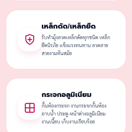
เหล็กดัด/เหล็กยืด
รับทำมุ้งลวดเหล็กดัดทุกชนิด เหล็ก
ยืดนิรภัย แข็งแรงทนทาน ลวดลาย
สวยงามทันสมัย
กระจกอลูมิเนียม
กั้นห้องกระจก งานกระจกกั้นห้อง
อาบน้ำ ประตู-หน้าต่างอลูมิเนียม
งานเนี๊ยบ เก็บงานเรียบร้อย