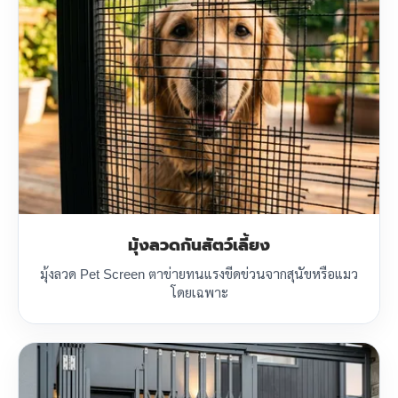
มุ้งลวดกันสัตว์เลี้ยง
มุ้งลวด Pet Screen ตาข่ายทนแรงขีดข่วนจากสุนัขหรือแมว
โดยเฉพาะ