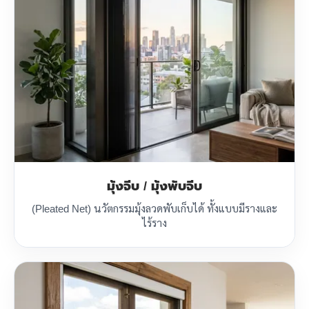
มุ้งจีบ / มุ้งพับจีบ
(Pleated Net) นวัตกรรมมุ้งลวดพับเก็บได้ ทั้งแบบมีรางและ
ไร้ราง