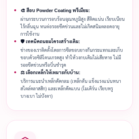
🎨 สีอบ Powder Coating พรีเมียม:
ผ่านกระบวนการอบร้อนอุณหภูมิสูง สีติดแน่น เรียบเนียน
ไร้กลิ่นฉุน ทนต่อรอยขีดข่วนและไม่เกิดสนิมตลอดอายุ
การใช้งาน
🛡️ เทคนิคถนอมโครงสร้างเดิม:
ช่างของเราติดตั้งโดยการซีลขอบยางกันกระแทกและเก็บ
ขอบด้วยซิลิโคนเกรดสูง ทำให้วงกบเดิมไม่เสียหาย ไม่มี
รอยขีดข่วนหรือบิ่นชำรุด
⚖️ เลือกเหล็กให้เหมาะกับบ้าน:
บริการแนะนำเหล็กดัดกลม (เหล็กตัน แข็งแรงแน่นหนา
สไตล์คลาสสิก) และเหล็กดัดแบน (โมเดิร์น เรียบหรู
บางเบา ไม่บังตา)