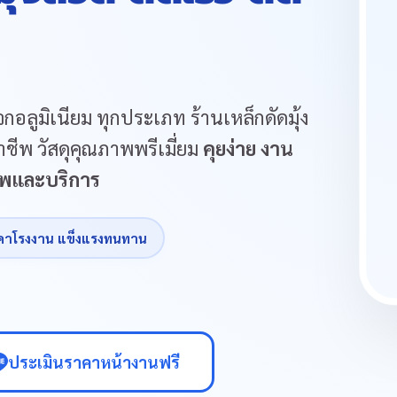
กอลูมิเนียม ทุกประเภท ร้านเหล็กดัดมุ้ง
ชีพ วัสดุคุณภาพพรีเมี่ยม
คุยง่าย งาน
ภาพและบริการ
คาโรงงาน แข็งแรงทนทาน
ประเมินราคาหน้างานฟรี