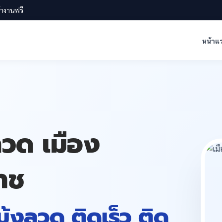
น้างานฟรี
หน้าแ
ลวด เมือง
าช
 มุ้งลวด ติดเร็ว ติด