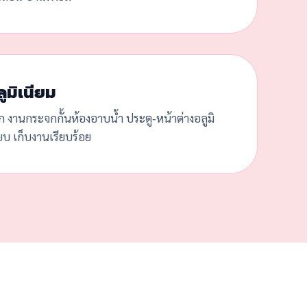
ูมิเนียม
ก งานกระจกกั้นห้องอาบน้ำ ประตู-หน้าต่างอลูมิ
๊ยบ เก็บงานเรียบร้อย