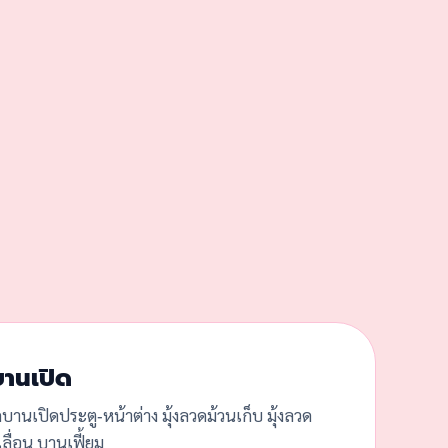
บานเปิด
ดบานเปิดประตู-หน้าต่าง มุ้งลวดม้วนเก็บ มุ้งลวด
ลื่อน บานเฟี้ยม