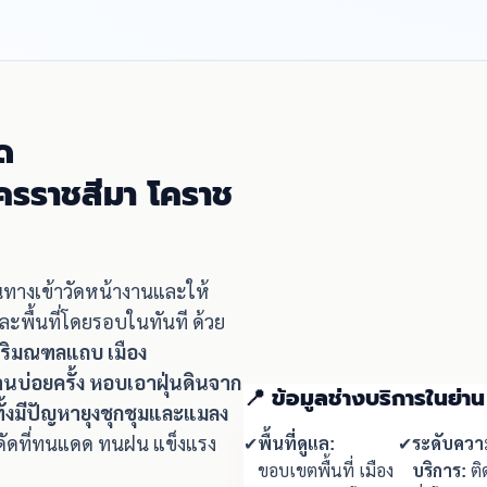
ด
นครราชสีมา โคราช
ินทางเข้าวัดหน้างานและให้
ะพื้นที่โดยรอบในทันที ด้วย
ปริมณฑลแถบ เมือง
นบ่อยครั้ง หอบเอาฝุ่นดินจาก
📍 ข้อมูลช่างบริการในย่า
ทั้งมีปัญหายุงชุกชุมและแมลง
กดัดที่ทนแดด ทนฝน แข็งแรง
✔
พื้นที่ดูแล:
✔
ระดับควา
ขอบเขตพื้นที่ เมือง
บริการ:
ติด