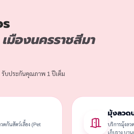
จร
เมืองนครราชสีมา
 รับประกันคุณภาพ 1 ปีเต็ม
มุ้งลวด
้งลวดกันสัตว์เลี้ยง (Pet
บริการมุ้งลว
เก็บราง บานเ