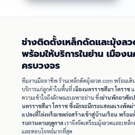
ช่างติดตั้งเหล็กดัดและมุ้งลว
พร้อมให้บริการในย่าน เมือง
ครบวงจร
ทีมงานมืออาชีพ ร้านเหล็กดัดมุ้งลวด.com พร้อมเด
บริการแก่ลูกค้าในพื้นที่
เมืองนครราชสีมา โคราช
แล
ความเข้าใจถึงลักษณะเฉพาะย่าน ซึ่ง
ย่านพักอาศัย
นครราชสีมา โคราช ซึ่งมักจะมีกระแสลมแรงพัดผ่า
แปลงที่โล่งหรือเขตก่อสร้างเข้าสู่บ้านเรือน พร้อม
รบกวนตามฤดูกาล
เราจึงจัดเตรียมมุ้งลวดและเหล็
และตอบโจทย์มากที่สุด