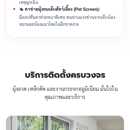
เหตุฉุกเฉิน
🦟 ตาข่ายมุ้งทนเล็บสัตว์เลี้ยง (Pet Screen):
มีออปชันตาข่ายหนาพิเศษ ทนทานแรงข่วนจากเล็บน้อง
หมาและน้องแมวโดยไม่ฉีกขาดง่าย
บริการติดตั้งครบวงจร
มุ้งลวด เหล็กดัด และงานกระจกอลูมิเนียม มั่นใจใน
คุณภาพและบริการ