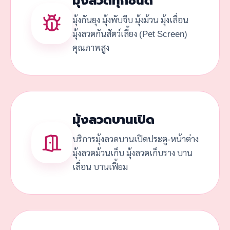
มุ้งลวดทุกชนิด
มุ้งกันยุง มุ้งพับจีบ มุ้งม้วน มุ้งเลื่อน
มุ้งลวดกันสัตว์เลี้ยง (Pet Screen)
คุณภาพสูง
มุ้งลวดบานเปิด
บริการมุ้งลวดบานเปิดประตู-หน้าต่าง
มุ้งลวดม้วนเก็บ มุ้งลวดเก็บราง บาน
เลื่อน บานเฟี้ยม