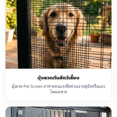
มุ้งลวดกันสัตว์เลี้ยง
มุ้งลวด Pet Screen ตาข่ายทนแรงขีดข่วนจากสุนัขหรือแมว
โดยเฉพาะ