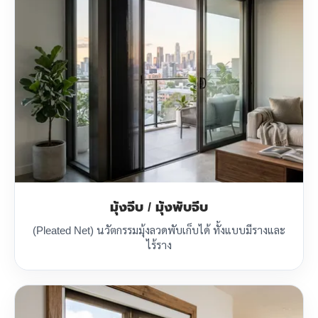
มุ้งจีบ / มุ้งพับจีบ
(Pleated Net) นวัตกรรมมุ้งลวดพับเก็บได้ ทั้งแบบมีรางและ
ไร้ราง