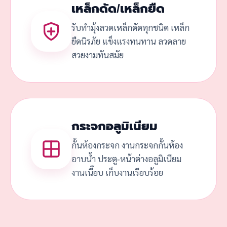
เหล็กดัด/เหล็กยืด
รับทำมุ้งลวดเหล็กดัดทุกชนิด เหล็ก
ยืดนิรภัย แข็งแรงทนทาน ลวดลาย
สวยงามทันสมัย
กระจกอลูมิเนียม
กั้นห้องกระจก งานกระจกกั้นห้อง
อาบน้ำ ประตู-หน้าต่างอลูมิเนียม
งานเนี๊ยบ เก็บงานเรียบร้อย