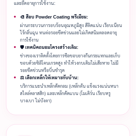
และยืดอายุการใช้งาน:
🎨 สีอบ Powder Coating พรีเมียม:
ผ่านกระบวนการอบร้อนอุณหภูมิสูง สีติดแน่น เรียบเนียน
ไร้กลิ่นฉุน ทนต่อรอยขีดข่วนและไม่เกิดสนิมตลอดอายุ
การใช้งาน
🛡️ เทคนิคถนอมโครงสร้างเดิม:
ช่างของเราติดตั้งโดยการซีลขอบยางกันกระแทกและเก็บ
ขอบด้วยซิลิโคนเกรดสูง ทำให้วงกบเดิมไม่เสียหาย ไม่มี
รอยขีดข่วนหรือบิ่นชำรุด
⚖️ เลือกเหล็กให้เหมาะกับบ้าน:
บริการแนะนำเหล็กดัดกลม (เหล็กตัน แข็งแรงแน่นหนา
สไตล์คลาสสิก) และเหล็กดัดแบน (โมเดิร์น เรียบหรู
บางเบา ไม่บังตา)