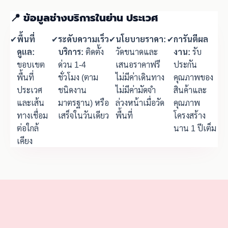
📍 ข้อมูลช่างบริการในย่าน ประเวศ
✔
พื้นที่
✔
ระดับความเร็ว
✔
นโยบายราคา:
✔
การันตีผล
ดูแล:
บริการ:
ติดตั้ง
วัดขนาดและ
งาน:
รับ
ขอบเขต
ด่วน 1-4
เสนอราคาฟรี
ประกัน
พื้นที่
ชั่วโมง (ตาม
ไม่มีค่าเดินทาง
คุณภาพของ
ประเวศ
ชนิดงาน
ไม่มีค่ามัดจำ
สินค้าและ
และเส้น
มาตรฐาน) หรือ
ล่วงหน้าเมื่อวัด
คุณภาพ
ทางเชื่อม
เสร็จในวันเดียว
พื้นที่
โครงสร้าง
ต่อใกล้
นาน 1 ปีเต็ม
เคียง