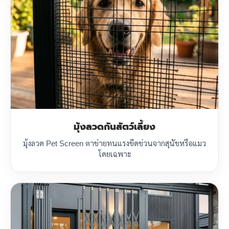
มุ้งลวดกันสัตว์เลี้ยง
มุ้งลวด Pet Screen ตาข่ายทนแรงขีดข่วนจากสุนัขหรือแมว
โดยเฉพาะ