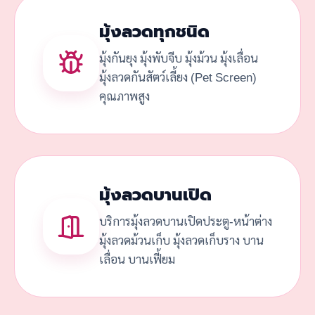
มุ้งลวดทุกชนิด
มุ้งกันยุง มุ้งพับจีบ มุ้งม้วน มุ้งเลื่อน
มุ้งลวดกันสัตว์เลี้ยง (Pet Screen)
คุณภาพสูง
มุ้งลวดบานเปิด
บริการมุ้งลวดบานเปิดประตู-หน้าต่าง
มุ้งลวดม้วนเก็บ มุ้งลวดเก็บราง บาน
เลื่อน บานเฟี้ยม