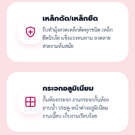
เหล็กดัด/เหล็กยืด
รับทำมุ้งลวดเหล็กดัดทุกชนิด เหล็ก
ยืดนิรภัย แข็งแรงทนทาน ลวดลาย
สวยงามทันสมัย
กระจกอลูมิเนียม
กั้นห้องกระจก งานกระจกกั้นห้อง
อาบน้ำ ประตู-หน้าต่างอลูมิเนียม
งานเนี๊ยบ เก็บงานเรียบร้อย