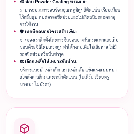
🎨 สีอบ Powder Coating พรีเมียม:
ผ่านกระบวนการอบร้อนอุณหภูมิสูง สีติดแน่น เรียบเนียน
ไร้กลิ่นฉุน ทนต่อรอยขีดข่วนและไม่เกิดสนิมตลอดอายุ
การใช้งาน
🛡️ เทคนิคถนอมโครงสร้างเดิม:
ช่างของเราติดตั้งโดยการซีลขอบยางกันกระแทกและเก็บ
ขอบด้วยซิลิโคนเกรดสูง ทำให้วงกบเดิมไม่เสียหาย ไม่มี
รอยขีดข่วนหรือบิ่นชำรุด
⚖️ เลือกเหล็กให้เหมาะกับบ้าน:
บริการแนะนำเหล็กดัดกลม (เหล็กตัน แข็งแรงแน่นหนา
สไตล์คลาสสิก) และเหล็กดัดแบน (โมเดิร์น เรียบหรู
บางเบา ไม่บังตา)