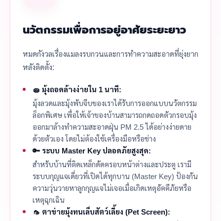
นวัตกรรมเพื่อการอยู่อาศัยระยะยาว
หมดกังวลเรื่องแมลงรบกวนและการทำความสะอาดที่ยุ่งยาก
หลังติดตั้ง:
🧽 มุ้งถอดล้างง่ายใน 1 นาที:
มุ้งลวดและมุ้งพับจีบของเราได้รับการออกแบบนวัตกรรม
ล็อกพิเศษ เพื่อให้เจ้าของบ้านสามารถกดถอดตัวกรอบมุ้ง
ออกมาล้างทำความสะอาดฝุ่น PM 2.5 ได้อย่างง่ายดาย
ด้วยตัวเอง โดยไม่ต้องใช้เครื่องมือหรือช่าง
🔑 ระบบ Master Key ปลอดภัยสูงสุด:
สำหรับบ้านที่ติดเหล็กดัดครอบหน้าต่างและประตู เรามี
ระบบกุญแจเดี่ยวที่เปิดได้ทุกบาน (Master Key) ป้องกัน
ความวุ่นวายหาลูกกุญแจไม่เจอเมื่อเกิดเหตุอัคคีภัยหรือ
เหตุฉุกเฉิน
🦟 ตาข่ายมุ้งทนเล็บสัตว์เลี้ยง (Pet Screen):