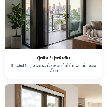
มุ้งจีบ / มุ้งพับจีบ
(Pleated Net) นวัตกรรมมุ้งลวดพับเก็บได้ ทั้งแบบมีรางและ
ไร้ราง