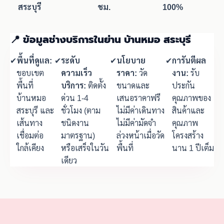
สระบุรี
ชม.
100%
📍 ข้อมูลช่างบริการในย่าน บ้านหมอ สระบุรี
✔
พื้นที่ดูแล:
✔
ระดับ
✔
นโยบาย
✔
การันตีผล
ขอบเขต
ความเร็ว
ราคา:
วัด
งาน:
รับ
พื้นที่
บริการ:
ติดตั้ง
ขนาดและ
ประกัน
บ้านหมอ
ด่วน 1-4
เสนอราคาฟรี
คุณภาพของ
สระบุรี และ
ชั่วโมง (ตาม
ไม่มีค่าเดินทาง
สินค้าและ
เส้นทาง
ชนิดงาน
ไม่มีค่ามัดจำ
คุณภาพ
เชื่อมต่อ
มาตรฐาน)
ล่วงหน้าเมื่อวัด
โครงสร้าง
ใกล้เคียง
หรือเสร็จในวัน
พื้นที่
นาน 1 ปีเต็ม
เดียว