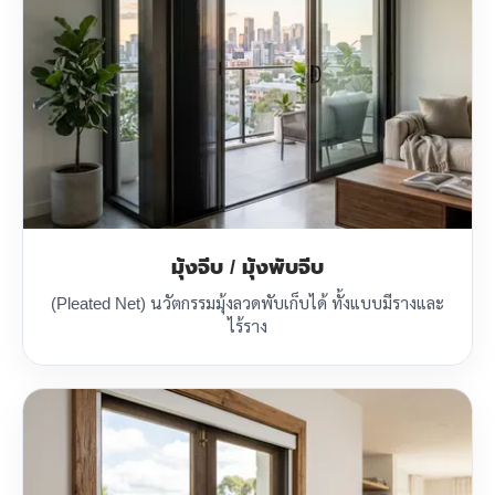
มุ้งจีบ / มุ้งพับจีบ
(Pleated Net) นวัตกรรมมุ้งลวดพับเก็บได้ ทั้งแบบมีรางและ
ไร้ราง