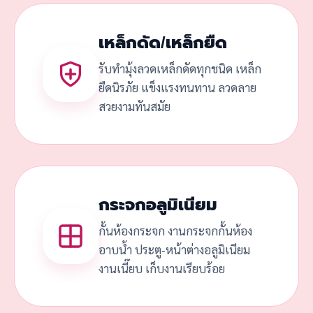
เหล็กดัด/เหล็กยืด
รับทำมุ้งลวดเหล็กดัดทุกชนิด เหล็ก
ยืดนิรภัย แข็งแรงทนทาน ลวดลาย
สวยงามทันสมัย
กระจกอลูมิเนียม
กั้นห้องกระจก งานกระจกกั้นห้อง
อาบน้ำ ประตู-หน้าต่างอลูมิเนียม
งานเนี๊ยบ เก็บงานเรียบร้อย