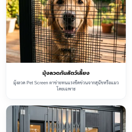
มุ้งลวดกันสัตว์เลี้ยง
มุ้งลวด Pet Screen ตาข่ายทนแรงขีดข่วนจากสุนัขหรือแมว
โดยเฉพาะ