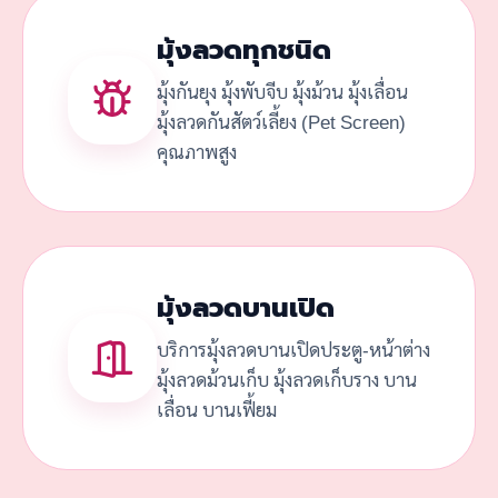
มุ้งลวดทุกชนิด
มุ้งกันยุง มุ้งพับจีบ มุ้งม้วน มุ้งเลื่อน
มุ้งลวดกันสัตว์เลี้ยง (Pet Screen)
คุณภาพสูง
มุ้งลวดบานเปิด
บริการมุ้งลวดบานเปิดประตู-หน้าต่าง
มุ้งลวดม้วนเก็บ มุ้งลวดเก็บราง บาน
เลื่อน บานเฟี้ยม