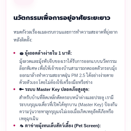
นวัตกรรมเพื่อการอยู่อาศัยระยะยาว
หมดกังวลเรื่องแมลงรบกวนและการทำความสะอาดที่ยุ่งยาก
หลังติดตั้ง:
🧽 มุ้งถอดล้างง่ายใน 1 นาที:
มุ้งลวดและมุ้งพับจีบของเราได้รับการออกแบบนวัตกรรม
ล็อกพิเศษ เพื่อให้เจ้าของบ้านสามารถกดถอดตัวกรอบมุ้ง
ออกมาล้างทำความสะอาดฝุ่น PM 2.5 ได้อย่างง่ายดาย
ด้วยตัวเอง โดยไม่ต้องใช้เครื่องมือหรือช่าง
🔑 ระบบ Master Key ปลอดภัยสูงสุด:
สำหรับบ้านที่ติดเหล็กดัดครอบหน้าต่างและประตู เรามี
ระบบกุญแจเดี่ยวที่เปิดได้ทุกบาน (Master Key) ป้องกัน
ความวุ่นวายหาลูกกุญแจไม่เจอเมื่อเกิดเหตุอัคคีภัยหรือ
เหตุฉุกเฉิน
🦟 ตาข่ายมุ้งทนเล็บสัตว์เลี้ยง (Pet Screen):