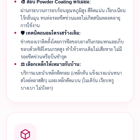
🎨 สีอบ Powder Coating พรีเมียม:
ผ่านกระบวนการอบร้อนอุณหภูมิสูง สีติดแน่น เรียบเนียน
ไร้กลิ่นฉุน ทนต่อรอยขีดข่วนและไม่เกิดสนิมตลอดอายุ
การใช้งาน
🛡️ เทคนิคถนอมโครงสร้างเดิม:
ช่างของเราติดตั้งโดยการซีลขอบยางกันกระแทกและเก็บ
ขอบด้วยซิลิโคนเกรดสูง ทำให้วงกบเดิมไม่เสียหาย ไม่มี
รอยขีดข่วนหรือบิ่นชำรุด
⚖️ เลือกเหล็กให้เหมาะกับบ้าน:
บริการแนะนำเหล็กดัดกลม (เหล็กตัน แข็งแรงแน่นหนา
สไตล์คลาสสิก) และเหล็กดัดแบน (โมเดิร์น เรียบหรู
บางเบา ไม่บังตา)