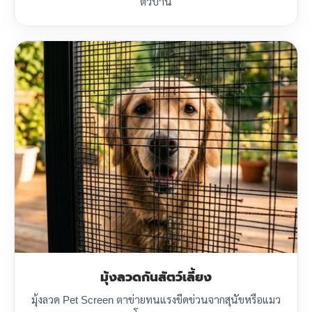
ตัวบ้าน
มุ้งลวดกันสัตว์เลี้ยง
มุ้งลวด Pet Screen ตาข่ายทนแรงขีดข่วนจากสุนัขหรือแมว