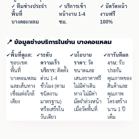
✓ ทีมช่างประจำ
✓ บริการเข้า
✓ นัดวัดหน้า
พื้นที่
หน้างาน 1-4
งานฟรี
บางคอแหลม
ชม.
100%
📍 ข้อมูลช่างบริการในย่าน บางคอแหลม
✔
พื้นที่ดูแล:
✔
ระดับ
✔
นโยบาย
✔
การันตีผล
ขอบเขต
ความเร็ว
ราคา:
วัด
งาน:
รับ
พื้นที่
บริการ:
ติดตั้ง
ขนาดและ
ประกัน
บางคอแหลม
ด่วน 1-4
เสนอราคาฟรี
คุณภาพของ
และเส้นทาง
ชั่วโมง (ตาม
ไม่มีค่าเดิน
สินค้าและ
เชื่อมต่อใกล้
ชนิดงาน
ทาง ไม่มีค่า
คุณภาพ
เคียง
มาตรฐาน)
มัดจำล่วงหน้า
โครงสร้าง
หรือเสร็จใน
เมื่อวัดพื้นที่
นาน 1 ปี
วันเดียว
เต็ม