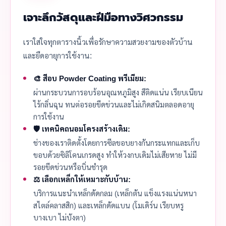
เจาะลึกวัสดุและฝีมือทางวิศวกรรม
เราใส่ใจทุกตารางนิ้วเพื่อรักษาความสวยงามของตัวบ้าน
และยืดอายุการใช้งาน:
🎨 สีอบ Powder Coating พรีเมียม:
ผ่านกระบวนการอบร้อนอุณหภูมิสูง สีติดแน่น เรียบเนียน
ไร้กลิ่นฉุน ทนต่อรอยขีดข่วนและไม่เกิดสนิมตลอดอายุ
การใช้งาน
🛡️ เทคนิคถนอมโครงสร้างเดิม:
ช่างของเราติดตั้งโดยการซีลขอบยางกันกระแทกและเก็บ
ขอบด้วยซิลิโคนเกรดสูง ทำให้วงกบเดิมไม่เสียหาย ไม่มี
รอยขีดข่วนหรือบิ่นชำรุด
⚖️ เลือกเหล็กให้เหมาะกับบ้าน:
บริการแนะนำเหล็กดัดกลม (เหล็กตัน แข็งแรงแน่นหนา
สไตล์คลาสสิก) และเหล็กดัดแบน (โมเดิร์น เรียบหรู
บางเบา ไม่บังตา)