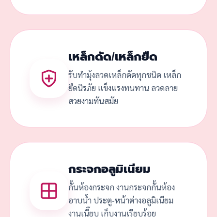
เหล็กดัด/เหล็กยืด
รับทำมุ้งลวดเหล็กดัดทุกชนิด เหล็ก
ยืดนิรภัย แข็งแรงทนทาน ลวดลาย
สวยงามทันสมัย
กระจกอลูมิเนียม
กั้นห้องกระจก งานกระจกกั้นห้อง
อาบน้ำ ประตู-หน้าต่างอลูมิเนียม
งานเนี๊ยบ เก็บงานเรียบร้อย