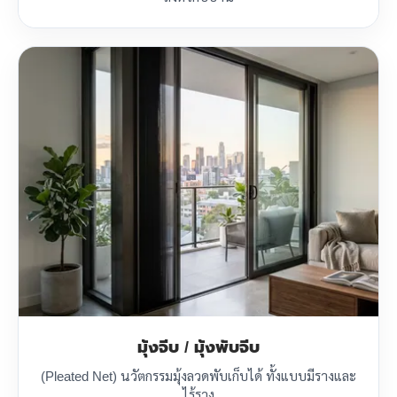
มุ้งจีบ / มุ้งพับจีบ
(Pleated Net) นวัตกรรมมุ้งลวดพับเก็บได้ ทั้งแบบมีรางและ
ไร้ราง