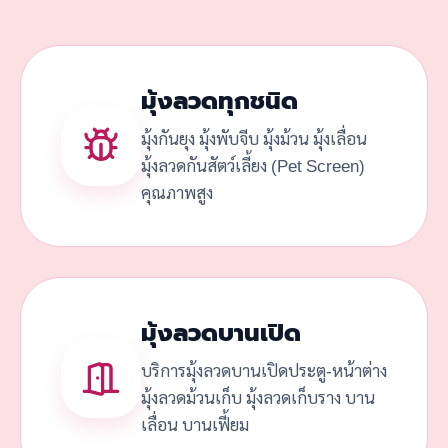
มุ้งลวดทุกชนิด
มุ้งกันยุง มุ้งพับจีบ มุ้งม้วน มุ้งเลื่อน
มุ้งลวดกันสัตว์เลี้ยง (Pet Screen)
คุณภาพสูง
มุ้งลวดบานเปิด
บริการมุ้งลวดบานเปิดประตู-หน้าต่าง
มุ้งลวดม้วนเก็บ มุ้งลวดเก็บราง บาน
เลื่อน บานเฟี้ยม