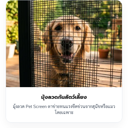
มุ้งลวดกันสัตว์เลี้ยง
มุ้งลวด Pet Screen ตาข่ายทนแรงขีดข่วนจากสุนัขหรือแมว
โดยเฉพาะ