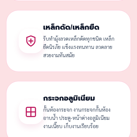
เหล็กดัด/เหล็กยืด
รับทำมุ้งลวดเหล็กดัดทุกชนิด เหล็ก
ยืดนิรภัย แข็งแรงทนทาน ลวดลาย
สวยงามทันสมัย
กระจกอลูมิเนียม
กั้นห้องกระจก งานกระจกกั้นห้อง
อาบน้ำ ประตู-หน้าต่างอลูมิเนียม
งานเนี๊ยบ เก็บงานเรียบร้อย