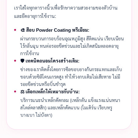
เราใส่ใจทุกตารางนิ้วเพื่อรักษาความสวยงามของตัวบ้าน
และยืดอายุการใช้งาน:
🎨 สีอบ Powder Coating พรีเมียม:
ผ่านกระบวนการอบร้อนอุณหภูมิสูง สีติดแน่น เรียบเนียน
ไร้กลิ่นฉุน ทนต่อรอยขีดข่วนและไม่เกิดสนิมตลอดอายุ
การใช้งาน
🛡️ เทคนิคถนอมโครงสร้างเดิม:
ช่างของเราติดตั้งโดยการซีลขอบยางกันกระแทกและเก็บ
ขอบด้วยซิลิโคนเกรดสูง ทำให้วงกบเดิมไม่เสียหาย ไม่มี
รอยขีดข่วนหรือบิ่นชำรุด
⚖️ เลือกเหล็กให้เหมาะกับบ้าน:
บริการแนะนำเหล็กดัดกลม (เหล็กตัน แข็งแรงแน่นหนา
สไตล์คลาสสิก) และเหล็กดัดแบน (โมเดิร์น เรียบหรู
บางเบา ไม่บังตา)