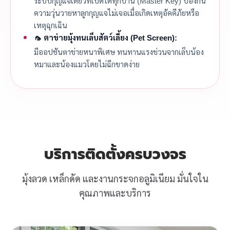
ระบบกุญแจเดี่ยวที่เปิดได้ทุกบาน (Master Key) ป้องกัน
ความวุ่นวายหาลูกกุญแจไม่เจอเมื่อเกิดเหตุอัคคีภัยหรือ
เหตุฉุกเฉิน
🦟 ตาข่ายมุ้งทนเล็บสัตว์เลี้ยง (Pet Screen):
มีออปชันตาข่ายหนาพิเศษ ทนทานแรงข่วนจากเล็บน้อง
หมาและน้องแมวโดยไม่ฉีกขาดง่าย
บริการติดตั้งครบวงจร
มุ้งลวด เหล็กดัด และงานกระจกอลูมิเนียม มั่นใจใน
คุณภาพและบริการ