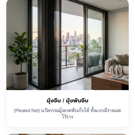
มุ้งจีบ / มุ้งพับจีบ
(Pleated Net) นวัตกรรมมุ้งลวดพับเก็บได้ ทั้งแบบมีรางและ
ไร้ราง