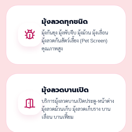
มุ้งลวดทุกชนิด
มุ้งกันยุง มุ้งพับจีบ มุ้งม้วน มุ้งเลื่อน
มุ้งลวดกันสัตว์เลี้ยง (Pet Screen)
คุณภาพสูง
มุ้งลวดบานเปิด
บริการมุ้งลวดบานเปิดประตู-หน้าต่าง
มุ้งลวดม้วนเก็บ มุ้งลวดเก็บราง บาน
เลื่อน บานเฟี้ยม