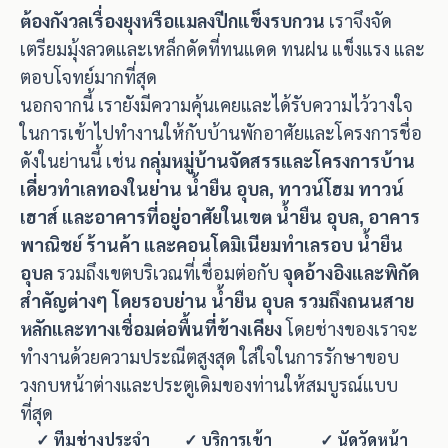
ต้องกังวลเรื่องยุงหรือแมลงปีกแข็งรบกวน
เราจึงจัด
เตรียมมุ้งลวดและเหล็กดัดที่ทนแดด ทนฝน แข็งแรง และ
ตอบโจทย์มากที่สุด
นอกจากนี้ เรายังมีความคุ้นเคยและได้รับความไว้วางใจ
ในการเข้าไปทำงานให้กับบ้านพักอาศัยและโครงการชื่อ
ดังในย่านนี้ เช่น
กลุ่มหมู่บ้านจัดสรรและโครงการบ้าน
เดี่ยวทำเลทองในย่าน น้ำยืน อุบล, ทาวน์โฮม ทาวน์
เฮาส์ และอาคารที่อยู่อาศัยในเขต น้ำยืน อุบล, อาคาร
พาณิชย์ ร้านค้า และคอนโดมิเนียมทำเลรอบ น้ำยืน
อุบล
รวมถึงเขตบริเวณที่เชื่อมต่อกับ
จุดอ้างอิงและพิกัด
สำคัญต่างๆ โดยรอบย่าน น้ำยืน อุบล รวมถึงถนนสาย
หลักและทางเชื่อมต่อพื้นที่ข้างเคียง
โดยช่างของเราจะ
ทำงานด้วยความประณีตสูงสุด ใส่ใจในการรักษาขอบ
วงกบหน้าต่างและประตูเดิมของท่านให้สมบูรณ์แบบ
ที่สุด
✓ ทีมช่างประจำ
✓ บริการเข้า
✓ นัดวัดหน้า