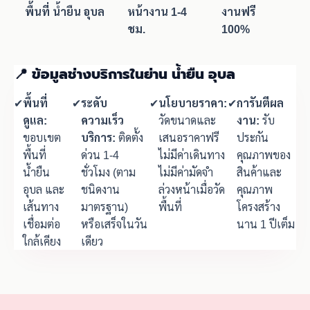
พื้นที่ น้ำยืน อุบล
หน้างาน 1-4
งานฟรี
ชม.
100%
📍 ข้อมูลช่างบริการในย่าน น้ำยืน อุบล
✔
พื้นที่
✔
ระดับ
✔
นโยบายราคา:
✔
การันตีผล
ดูแล:
ความเร็ว
วัดขนาดและ
งาน:
รับ
ขอบเขต
บริการ:
ติดตั้ง
เสนอราคาฟรี
ประกัน
พื้นที่
ด่วน 1-4
ไม่มีค่าเดินทาง
คุณภาพของ
น้ำยืน
ชั่วโมง (ตาม
ไม่มีค่ามัดจำ
สินค้าและ
อุบล และ
ชนิดงาน
ล่วงหน้าเมื่อวัด
คุณภาพ
เส้นทาง
มาตรฐาน)
พื้นที่
โครงสร้าง
เชื่อมต่อ
หรือเสร็จในวัน
นาน 1 ปีเต็ม
ใกล้เคียง
เดียว