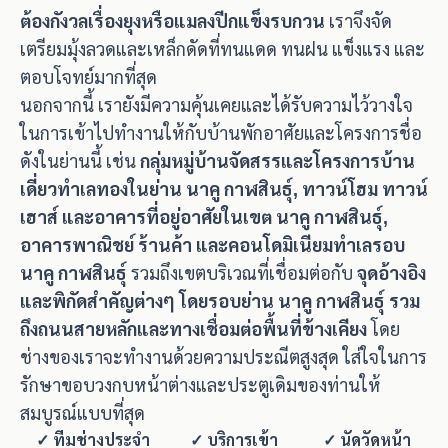
ต้องกังวลเรื่องยุงหรือแมลงปีกแข็งรบกวน
เราจึงจัด
เตรียมมุ้งลวดและเหล็กดัดที่ทนแดด ทนฝน แข็งแรง และ
ตอบโจทย์มากที่สุด
นอกจากนี้ เรายังมีความคุ้นเคยและได้รับความไว้วางใจ
ในการเข้าไปทำงานให้กับบ้านพักอาศัยและโครงการชื่อ
ดังในย่านนี้ เช่น
กลุ่มหมู่บ้านจัดสรรและโครงการบ้าน
เดี่ยวทำเลทองในย่าน นาคู กาฬสินธุ์, ทาวน์โฮม ทาวน์
เฮาส์ และอาคารที่อยู่อาศัยในเขต นาคู กาฬสินธุ์,
อาคารพาณิชย์ ร้านค้า และคอนโดมิเนียมทำเลรอบ
นาคู กาฬสินธุ์
รวมถึงเขตบริเวณที่เชื่อมต่อกับ
จุดอ้างอิง
และพิกัดสำคัญต่างๆ โดยรอบย่าน นาคู กาฬสินธุ์ รวม
ถึงถนนสายหลักและทางเชื่อมต่อพื้นที่ข้างเคียง
โดย
ช่างของเราจะทำงานด้วยความประณีตสูงสุด ใส่ใจในการ
รักษาขอบวงกบหน้าต่างและประตูเดิมของท่านให้
สมบูรณ์แบบที่สุด
✓ ทีมช่างประจำ
✓ บริการเข้า
✓ นัดวัดหน้า