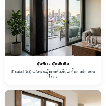
มุ้งจีบ / มุ้งพับจีบ
(Pleated Net) นวัตกรรมมุ้งลวดพับเก็บได้ ทั้งแบบมีรางและ
ไร้ราง