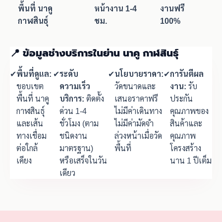
พื้นที่ นาคู
หน้างาน 1-4
งานฟรี
กาฬสินธุ์
ชม.
100%
📍 ข้อมูลช่างบริการในย่าน นาคู กาฬสินธุ์
✔
พื้นที่ดูแล:
✔
ระดับ
✔
นโยบายราคา:
✔
การันตีผล
ขอบเขต
ความเร็ว
วัดขนาดและ
งาน:
รับ
พื้นที่ นาคู
บริการ:
ติดตั้ง
เสนอราคาฟรี
ประกัน
กาฬสินธุ์
ด่วน 1-4
ไม่มีค่าเดินทาง
คุณภาพของ
และเส้น
ชั่วโมง (ตาม
ไม่มีค่ามัดจำ
สินค้าและ
ทางเชื่อม
ชนิดงาน
ล่วงหน้าเมื่อวัด
คุณภาพ
ต่อใกล้
มาตรฐาน)
พื้นที่
โครงสร้าง
เคียง
หรือเสร็จในวัน
นาน 1 ปีเต็ม
เดียว