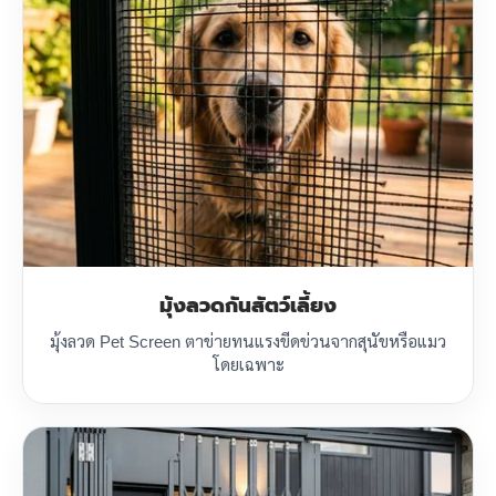
มุ้งลวดกันสัตว์เลี้ยง
มุ้งลวด Pet Screen ตาข่ายทนแรงขีดข่วนจากสุนัขหรือแมว
โดยเฉพาะ