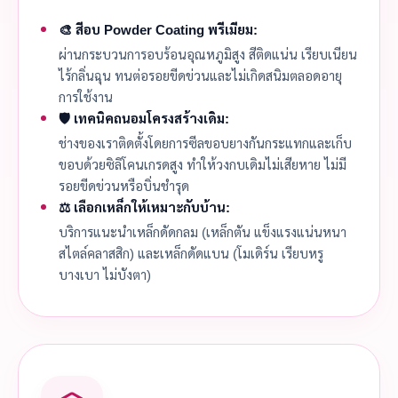
🎨 สีอบ Powder Coating พรีเมียม:
ผ่านกระบวนการอบร้อนอุณหภูมิสูง สีติดแน่น เรียบเนียน
ไร้กลิ่นฉุน ทนต่อรอยขีดข่วนและไม่เกิดสนิมตลอดอายุ
การใช้งาน
🛡️ เทคนิคถนอมโครงสร้างเดิม:
ช่างของเราติดตั้งโดยการซีลขอบยางกันกระแทกและเก็บ
ขอบด้วยซิลิโคนเกรดสูง ทำให้วงกบเดิมไม่เสียหาย ไม่มี
รอยขีดข่วนหรือบิ่นชำรุด
⚖️ เลือกเหล็กให้เหมาะกับบ้าน:
บริการแนะนำเหล็กดัดกลม (เหล็กตัน แข็งแรงแน่นหนา
สไตล์คลาสสิก) และเหล็กดัดแบน (โมเดิร์น เรียบหรู
บางเบา ไม่บังตา)