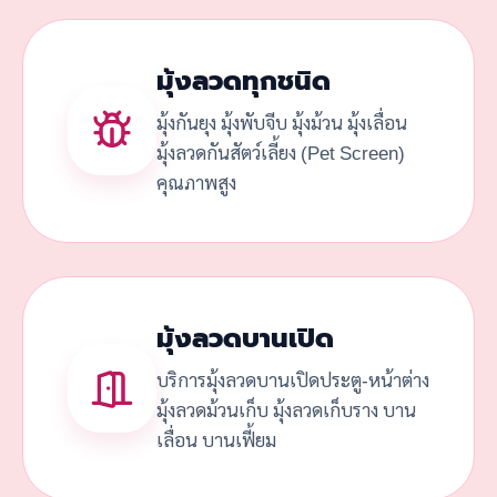
มุ้งลวดทุกชนิด
มุ้งกันยุง มุ้งพับจีบ มุ้งม้วน มุ้งเลื่อน
มุ้งลวดกันสัตว์เลี้ยง (Pet Screen)
คุณภาพสูง
มุ้งลวดบานเปิด
บริการมุ้งลวดบานเปิดประตู-หน้าต่าง
มุ้งลวดม้วนเก็บ มุ้งลวดเก็บราง บาน
เลื่อน บานเฟี้ยม