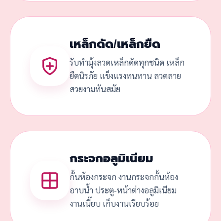
เหล็กดัด/เหล็กยืด
รับทำมุ้งลวดเหล็กดัดทุกชนิด เหล็ก
ยืดนิรภัย แข็งแรงทนทาน ลวดลาย
สวยงามทันสมัย
กระจกอลูมิเนียม
กั้นห้องกระจก งานกระจกกั้นห้อง
อาบน้ำ ประตู-หน้าต่างอลูมิเนียม
งานเนี๊ยบ เก็บงานเรียบร้อย