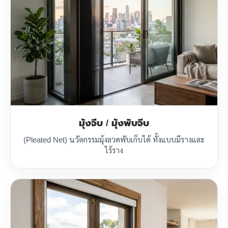
มุ้งจีบ / มุ้งพับจีบ
(Pleated Net) นวัตกรรมมุ้งลวดพับเก็บได้ ทั้งแบบมีรางและ
ไร้ราง