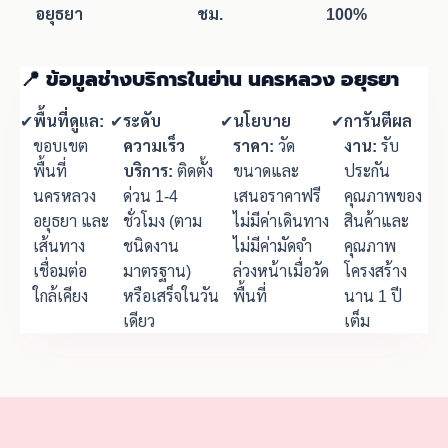
อยุธยา
ชม.
100%
📍 ข้อมูลช่างบริการในย่าน นครหลวง อยุธยา
✔
พื้นที่ดูแล:
✔
ระดับ
✔
นโยบาย
✔
การันตีผล
ขอบเขต
ความเร็ว
ราคา:
วัด
งาน:
รับ
พื้นที่
บริการ:
ติดตั้ง
ขนาดและ
ประกัน
นครหลวง
ด่วน 1-4
เสนอราคาฟรี
คุณภาพของ
อยุธยา และ
ชั่วโมง (ตาม
ไม่มีค่าเดินทาง
สินค้าและ
เส้นทาง
ชนิดงาน
ไม่มีค่ามัดจำ
คุณภาพ
เชื่อมต่อ
มาตรฐาน)
ล่วงหน้าเมื่อวัด
โครงสร้าง
ใกล้เคียง
หรือเสร็จในวัน
พื้นที่
นาน 1 ปี
เดียว
เต็ม