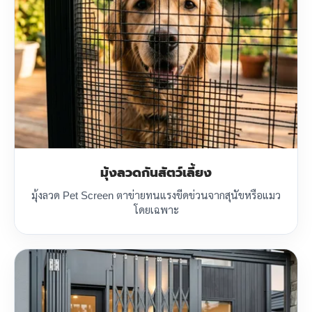
มุ้งลวดกันสัตว์เลี้ยง
มุ้งลวด Pet Screen ตาข่ายทนแรงขีดข่วนจากสุนัขหรือแมว
โดยเฉพาะ