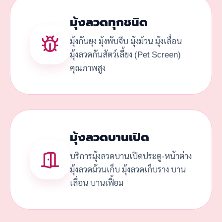
มุ้งลวดทุกชนิด
มุ้งกันยุง มุ้งพับจีบ มุ้งม้วน มุ้งเลื่อน
มุ้งลวดกันสัตว์เลี้ยง (Pet Screen)
คุณภาพสูง
มุ้งลวดบานเปิด
บริการมุ้งลวดบานเปิดประตู-หน้าต่าง
มุ้งลวดม้วนเก็บ มุ้งลวดเก็บราง บาน
เลื่อน บานเฟี้ยม