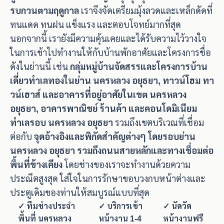
รบกวนตามฤดูกาล
เราจึงจัดเตรียมมุ้งลวดและเหล็กดัดที่
ทนแดด ทนฝน แข็งแรง และตอบโจทย์มากที่สุด
นอกจากนี้ เรายังมีความคุ้นเคยและได้รับความไว้วางใจ
ในการเข้าไปทำงานให้กับบ้านพักอาศัยและโครงการชื่อ
ดังในย่านนี้ เช่น
กลุ่มหมู่บ้านจัดสรรและโครงการบ้าน
เดี่ยวทำเลทองในย่าน นครหลวง อยุธยา, ทาวน์โฮม ทา
วน์เฮาส์ และอาคารที่อยู่อาศัยในเขต นครหลวง
อยุธยา, อาคารพาณิชย์ ร้านค้า และคอนโดมิเนียม
ทำเลรอบ นครหลวง อยุธยา
รวมถึงเขตบริเวณที่เชื่อม
ต่อกับ
จุดอ้างอิงและพิกัดสำคัญต่างๆ โดยรอบย่าน
นครหลวง อยุธยา รวมถึงถนนสายหลักและทางเชื่อมต่อ
พื้นที่ข้างเคียง
โดยช่างของเราจะทำงานด้วยความ
ประณีตสูงสุด ใส่ใจในการรักษาขอบวงกบหน้าต่างและ
ประตูเดิมของท่านให้สมบูรณ์แบบที่สุด
✓ ทีมช่างประจำ
✓ บริการเข้า
✓ นัดวัด
พื้นที่ นครหลวง
หน้างาน 1-4
หน้างานฟรี