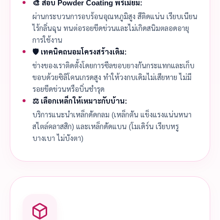
🎨 สีอบ Powder Coating พรีเมียม:
ผ่านกระบวนการอบร้อนอุณหภูมิสูง สีติดแน่น เรียบเนียน
ไร้กลิ่นฉุน ทนต่อรอยขีดข่วนและไม่เกิดสนิมตลอดอายุ
การใช้งาน
🛡️ เทคนิคถนอมโครงสร้างเดิม:
ช่างของเราติดตั้งโดยการซีลขอบยางกันกระแทกและเก็บ
ขอบด้วยซิลิโคนเกรดสูง ทำให้วงกบเดิมไม่เสียหาย ไม่มี
รอยขีดข่วนหรือบิ่นชำรุด
⚖️ เลือกเหล็กให้เหมาะกับบ้าน:
บริการแนะนำเหล็กดัดกลม (เหล็กตัน แข็งแรงแน่นหนา
สไตล์คลาสสิก) และเหล็กดัดแบน (โมเดิร์น เรียบหรู
บางเบา ไม่บังตา)