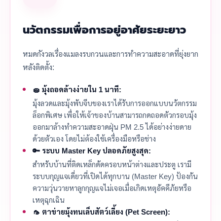
นวัตกรรมเพื่อการอยู่อาศัยระยะยาว
หมดกังวลเรื่องแมลงรบกวนและการทำความสะอาดที่ยุ่งยาก
หลังติดตั้ง:
🧽 มุ้งถอดล้างง่ายใน 1 นาที:
มุ้งลวดและมุ้งพับจีบของเราได้รับการออกแบบนวัตกรรม
ล็อกพิเศษ เพื่อให้เจ้าของบ้านสามารถกดถอดตัวกรอบมุ้ง
ออกมาล้างทำความสะอาดฝุ่น PM 2.5 ได้อย่างง่ายดาย
ด้วยตัวเอง โดยไม่ต้องใช้เครื่องมือหรือช่าง
🔑 ระบบ Master Key ปลอดภัยสูงสุด:
สำหรับบ้านที่ติดเหล็กดัดครอบหน้าต่างและประตู เรามี
ระบบกุญแจเดี่ยวที่เปิดได้ทุกบาน (Master Key) ป้องกัน
ความวุ่นวายหาลูกกุญแจไม่เจอเมื่อเกิดเหตุอัคคีภัยหรือ
เหตุฉุกเฉิน
🦟 ตาข่ายมุ้งทนเล็บสัตว์เลี้ยง (Pet Screen):