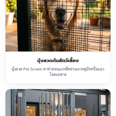
มุ้งลวดกันสัตว์เลี้ยง
มุ้งลวด Pet Screen ตาข่ายทนแรงขีดข่วนจากสุนัขหรือแมว
โดยเฉพาะ