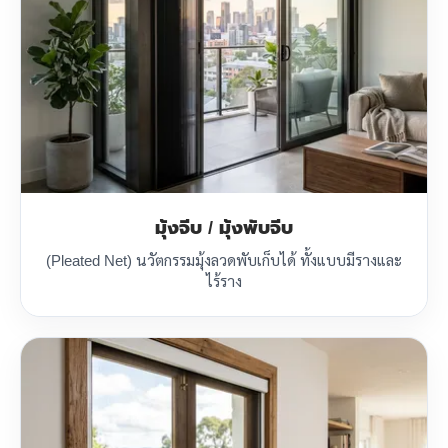
มุ้งจีบ / มุ้งพับจีบ
(Pleated Net) นวัตกรรมมุ้งลวดพับเก็บได้ ทั้งแบบมีรางและ
ไร้ราง