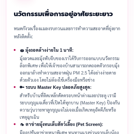
นวัตกรรมเพื่อการอยู่อาศัยระยะยาว
หมดกังวลเรื่องแมลงรบกวนและการทำความสะอาดที่ยุ่งยาก
หลังติดตั้ง:
🧽 มุ้งถอดล้างง่ายใน 1 นาที:
มุ้งลวดและมุ้งพับจีบของเราได้รับการออกแบบนวัตกรรม
ล็อกพิเศษ เพื่อให้เจ้าของบ้านสามารถกดถอดตัวกรอบมุ้ง
ออกมาล้างทำความสะอาดฝุ่น PM 2.5 ได้อย่างง่ายดาย
ด้วยตัวเอง โดยไม่ต้องใช้เครื่องมือหรือช่าง
🔑 ระบบ Master Key ปลอดภัยสูงสุด:
สำหรับบ้านที่ติดเหล็กดัดครอบหน้าต่างและประตู เรามี
ระบบกุญแจเดี่ยวที่เปิดได้ทุกบาน (Master Key) ป้องกัน
ความวุ่นวายหาลูกกุญแจไม่เจอเมื่อเกิดเหตุอัคคีภัยหรือ
เหตุฉุกเฉิน
🦟 ตาข่ายมุ้งทนเล็บสัตว์เลี้ยง (Pet Screen):
มีออปชันตาข่ายหนาพิเศษ ทนทานแรงข่วนจากเล็บน้อง