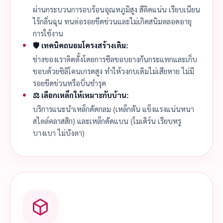
ผ่านกระบวนการอบร้อนอุณหภูมิสูง สีติดแน่น เรียบเนียน
ไร้กลิ่นฉุน ทนต่อรอยขีดข่วนและไม่เกิดสนิมตลอดอายุ
การใช้งาน
🛡️ เทคนิคถนอมโครงสร้างเดิม:
ช่างของเราติดตั้งโดยการซีลขอบยางกันกระแทกและเก็บ
ขอบด้วยซิลิโคนเกรดสูง ทำให้วงกบเดิมไม่เสียหาย ไม่มี
รอยขีดข่วนหรือบิ่นชำรุด
⚖️ เลือกเหล็กให้เหมาะกับบ้าน:
บริการแนะนำเหล็กดัดกลม (เหล็กตัน แข็งแรงแน่นหนา
สไตล์คลาสสิก) และเหล็กดัดแบน (โมเดิร์น เรียบหรู
บางเบา ไม่บังตา)