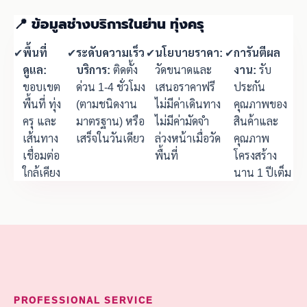
📍 ข้อมูลช่างบริการในย่าน ทุ่งครุ
✔
พื้นที่
✔
ระดับความเร็ว
✔
นโยบายราคา:
✔
การันตีผล
ดูแล:
บริการ:
ติดตั้ง
วัดขนาดและ
งาน:
รับ
ขอบเขต
ด่วน 1-4 ชั่วโมง
เสนอราคาฟรี
ประกัน
พื้นที่ ทุ่ง
(ตามชนิดงาน
ไม่มีค่าเดินทาง
คุณภาพของ
ครุ และ
มาตรฐาน) หรือ
ไม่มีค่ามัดจำ
สินค้าและ
เส้นทาง
เสร็จในวันเดียว
ล่วงหน้าเมื่อวัด
คุณภาพ
เชื่อมต่อ
พื้นที่
โครงสร้าง
ใกล้เคียง
นาน 1 ปีเต็ม
PROFESSIONAL SERVICE