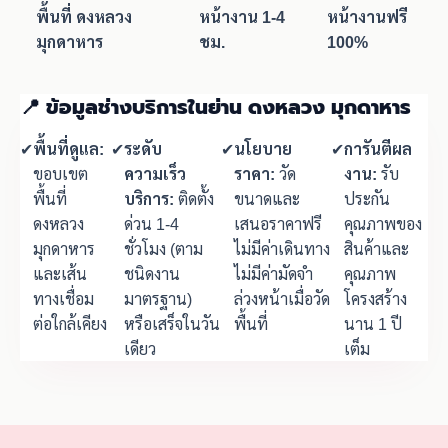
พื้นที่ ดงหลวง
หน้างาน 1-4
หน้างานฟรี
มุกดาหาร
ชม.
100%
📍 ข้อมูลช่างบริการในย่าน ดงหลวง มุกดาหาร
✔
พื้นที่ดูแล:
✔
ระดับ
✔
นโยบาย
✔
การันตีผล
ขอบเขต
ความเร็ว
ราคา:
วัด
งาน:
รับ
พื้นที่
บริการ:
ติดตั้ง
ขนาดและ
ประกัน
ดงหลวง
ด่วน 1-4
เสนอราคาฟรี
คุณภาพของ
มุกดาหาร
ชั่วโมง (ตาม
ไม่มีค่าเดินทาง
สินค้าและ
และเส้น
ชนิดงาน
ไม่มีค่ามัดจำ
คุณภาพ
ทางเชื่อม
มาตรฐาน)
ล่วงหน้าเมื่อวัด
โครงสร้าง
ต่อใกล้เคียง
หรือเสร็จในวัน
พื้นที่
นาน 1 ปี
เดียว
เต็ม