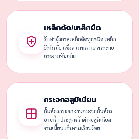
เหล็กดัด/เหล็กยืด
รับทำมุ้งลวดเหล็กดัดทุกชนิด เหล็ก
ยืดนิรภัย แข็งแรงทนทาน ลวดลาย
สวยงามทันสมัย
กระจกอลูมิเนียม
กั้นห้องกระจก งานกระจกกั้นห้อง
อาบน้ำ ประตู-หน้าต่างอลูมิเนียม
งานเนี๊ยบ เก็บงานเรียบร้อย