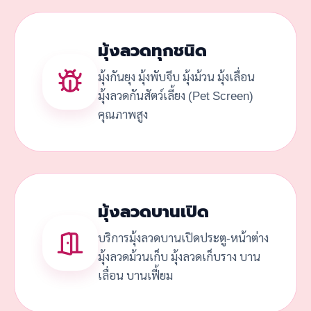
มุ้งลวดทุกชนิด
มุ้งกันยุง มุ้งพับจีบ มุ้งม้วน มุ้งเลื่อน
มุ้งลวดกันสัตว์เลี้ยง (Pet Screen)
คุณภาพสูง
มุ้งลวดบานเปิด
บริการมุ้งลวดบานเปิดประตู-หน้าต่าง
มุ้งลวดม้วนเก็บ มุ้งลวดเก็บราง บาน
เลื่อน บานเฟี้ยม