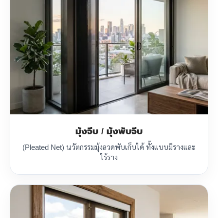
มุ้งจีบ / มุ้งพับจีบ
(Pleated Net) นวัตกรรมมุ้งลวดพับเก็บได้ ทั้งแบบมีรางและ
ไร้ราง