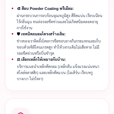
🎨 สีอบ Powder Coating พรีเมียม:
ผ่านกระบวนการอบร้อนอุณหภูมิสูง สีติดแน่น เรียบเนียน
ไร้กลิ่นฉุน ทนต่อรอยขีดข่วนและไม่เกิดสนิมตลอดอายุ
การใช้งาน
🛡️ เทคนิคถนอมโครงสร้างเดิม:
ช่างของเราติดตั้งโดยการซีลขอบยางกันกระแทกและเก็บ
ขอบด้วยซิลิโคนเกรดสูง ทำให้วงกบเดิมไม่เสียหาย ไม่มี
รอยขีดข่วนหรือบิ่นชำรุด
⚖️ เลือกเหล็กให้เหมาะกับบ้าน:
บริการแนะนำเหล็กดัดกลม (เหล็กตัน แข็งแรงแน่นหนา
สไตล์คลาสสิก) และเหล็กดัดแบน (โมเดิร์น เรียบหรู
บางเบา ไม่บังตา)