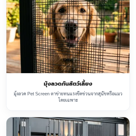
มุ้งลวดกันสัตว์เลี้ยง
มุ้งลวด Pet Screen ตาข่ายทนแรงขีดข่วนจากสุนัขหรือแมว
โดยเฉพาะ